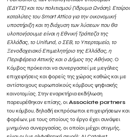
(ΕΔΥΤΕ) και του πολιτισμού (Ίδρυμα Ωνάση). Εταίροι
καταλύτες του
Smart
Attica
για την οικονομική
υποστήριξη και τη διάχυση των λύσεων που θα
υλοποιήσουμε είναι η Εθνική Τράπεζα της
Ελλάδας, το
Unifund
, ο ΣΕΒ, το Υπερταμείο, το
Ξενοδοχειακό Επιμελητήριο της Ελλάδας, η
Περιφέρεια Αττικής και ο Δήμος της Αθήνας.
O
Κόμβος πρόκειται να συνεργαστεί με μεγάλες
επιχειρήσεις και φορείς της χώρας καθώς και με
αντίστοιχους ευρωπαϊκούς κόμβους ψηφιακής
καινοτομίας. Στην εναρκτήρια εκδήλωση
παρευρέθηκαν επίσης, οι
Associate partners
του κόμβου, δηλαδή εκπρόσωποι επιχειρήσεων και
φορέων, με τους οποίους το έργο έχει συνάψει
μνημόνιο συνεργασίας, οι οποίοι μέχρι στιγμής,
είναι οι (με αλφαβητική σειρά): AI Catalyst,