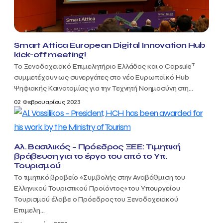
Smart Attica European Digital Innovation Hub
kick-off meeting!
T
Το Ξενοδοχειακό Επιμελητήριο Ελλάδος και ο Capsule
συμμετέχουν ως συνεργάτες στο νέο Ευρωπαϊκό Hub
Ψηφιακής Καινοτομίας για την Τεχνητή Νοημοσύνη στη...
02 Φεβρουαρίους 2023
Αλ. Βασιλικός – Πρόεδρος ΞΕΕ: Τιμητική
βράβευση για το έργο του από το Υπ.
Τουρισμού
Το τιμητικό βραβείο «Συμβολής στην Αναβάθμιση του
Ελληνικού Τουριστικού Προϊόντος» του Υπουργείου
Τουρισμού έλαβε ο Πρόεδρος του Ξενοδοχειακού
Επιμελη...