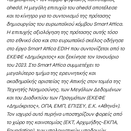
ahedd
. Η μεγάλη επιτυχία του
ahedd
αποτέλεσε
και το κίνητρο για το συντονισμό της πρότασης
δημιουργίας του ευρωπαϊκού κόμβου
Smart
Attica
.
Η επιτυχής αξιολόγηση της πρότασης αυτής τόσο
στο εθνικό όσο και στο ευρωπαϊκό σκέλος οδήγησε
στο έργο
Smart
Attica
EDIH
που συντονίζεται από το
ΕΚΕΦΕ «Δημόκριτος» και ξεκίνησε τον Ιανουάριο
του 2023. Στο
Smart
Attica
συμμετέχει το
μεγαλύτερο τμήμα της ερευνητικής και
ακαδημαϊκής αριστείας της Αττικής στον τομέα της
Τεχνητής Νοημοσύνης, των Μεγάλων Δεδομένων
και του Διαδικτύου των Πραγμάτων (ΕΚΕΦΕ
«Δημόκριτος», ΟΠΑ, ΕΜΠ, ΕΠΙΣΕΥ, Ε.Κ. «Αθηνά»).
Τον ισχυρό αυτό πυρήνα υποστηρίζουν φορείς από
το χώρο της καινοτομίας (ΕΚΤ, Αρχιμήδης-ΕΚΠΑ,
Foundation
), των υπολογιστικών υποδομών