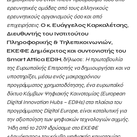
ερευνητικές ομάδες από τους ελληνικούς
ερευνητικούς οργανισμούς όσο και από
επιχειρήσεις
.
Ο κ. Ευάγγελος Καρκαλέτσης,
Διευθυντής του Ινστιτούτου
Πληροφορικής & Τηλεπικοινωνιών,
ΕΚΕΦΕ Δημόκριτος
και συντονιστής του
Smart
Attica
EDIH
, δήλωσε:
Η πρωτοβουλία
της Ευρωπαϊκής Επιτροπής να δημιουργήσει και να
υποστηρίξει, μέσω ενός μακροχρόνιου
προγράμματος χρηματοδότησης, ένα ευρωπαϊκό
δίκτυο Κόμβων Ψηφιακής Καινοτομίας (
European
Digital
Innovation
Hubs
–
EDIHs
) στα πλαίσια του
προγράμματος
Digital
Europe
, είναι καταλυτική για
την αξιοποίηση των ψηφιακών τεχνολογιών αιχμής.
Ήδη από το 2019 ιδρύσαμε στο ΕΚΕΦΕ
«Δημόκριτος» τον κόμβο ψηφιακής καινοτομίας