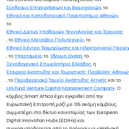
Σύνδεσμο Επιχειρήσεων και Βιομηχανιών
, το
Εθνικό και Καποδιστριακό Πανεπιστήμιο Αθηνών
,
το
Εθνικό Δίκτυο Υποδομών Τεχνολογίας και Έρευνας
, το
Εθνικό Μετσόβιο Πολυτεχνείο
, το
Εθνικό Κέντρο Τεκμηρίωσης και Ηλεκτρονικού Περιε
, το
Υπερταμείο
, το
Ίδρυμα Ωνάση
, το
Ξενοδοχειακό Επιμελητήριο Ελλάδος
, η
Εταιρεία Ανάπτυξης και Τουριστικής Προβολής Αθηνώ
, το
Περιφερειακό Ταμείο Ανάπτυξης Αττικής
και το
Uni.Fund Venture Capital Management Company
. Ο
κόμβος Smart Attica έχει εγκριθεί από την
Ευρωπαϊκή Επιτροπή μαζί με 135 ακόμη κόμβους,
συμμετέχει στο δίκτυο καινοτομίας των European
Digital Innovation Hubs (EDIHs) και
συγχρηματοδοτείται από το πρόγραμμα «Ψηφιακή