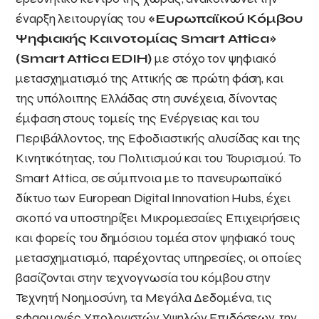
έναρξη λειτουργίας του
«Ευρωπαϊκού Κόμβου
Ψηφιακής Καινοτομίας
Smart
Attica
»
(
Smart
Attica
EDIH
)
με στόχο τον ψηφιακό
μετασχηματισμό της Αττικής σε πρώτη φάση, και
της υπόλοιπης Ελλάδας στη συνέχεια, δίνοντας
έμφαση στους τομείς της Ενέργειας και του
Περιβάλλοντος, της Εφοδιαστικής αλυσίδας και της
Κινητικότητας, του Πολιτισμού και του Τουρισμού. Το
Smart Attica, σε σύμπνοια με το πανευρωπαϊκό
δίκτυο των European Digital Innovation Hubs, έχει
σκοπό να υποστηρίξει Μικρομεσαίες Επιχειρήσεις
και φορείς του δημόσιου τομέα στον ψηφιακό τους
μετασχηματισμό, παρέχοντας υπηρεσίες, οι οποίες
βασίζονται στην τεχνογνωσία του κόμβου στην
Τεχνητή Νοημοσύνη, τα Μεγάλα Δεδομένα, τις
εφαρμογές Υπολογιστών Υψηλών Επιδόσεων, την