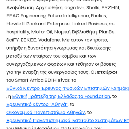
Αναβάθμιση, Αρχειοθήκη, cognitiv+, 8bells, EYZHN,
FEAC Engineering, Future Intelligence, Fuelics,
Hewlett Packard Enterprise, Linked Business, m-
hospitality, Motor Oil, Νομική Βιβλιοθήκη, PlanBe,
SciFY, ΣΕΚΕΕ, Vodafone. Με αυτόν τον τρόπο,
υπήρξε η δυνατότητα γνωριμίας και δικτύωσης
μεταξύ των εταίρων του κόμβου και των
συνεργαζόμενων φορέων και τέθηκαν οι βάσεις
για την έναρξη της συνεργασίας τους. Οι
εταίροι
του Smart Attica EDIH είναι: το
Εθνικό Κέντρο Έρευνας Φυσικών Επιστημών «Δημόκ
, η
Εθνική Τράπεζα της Ελλάδας
,
το Found.ation
, το
Ερευνητικό κέντρο "Αθηνά"
, το
Οικονομικό Πανεπιστήμιο Αθηνών
, το
Ερευνητικό Πανεπιστημιακό Ινστιτούτο Συστημάτων 
του Εθνικού Μετσόβιου Πολυτεχνείου, τον