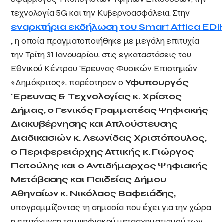
τεχνολογία 5G και την Κυβερνοασφάλεια. Στην
εναρκτήρια εκδήλωση του
Smart
Attica
EDI
,
η οποία πραγματοποιήθηκε με μεγάλη επιτυχία
την Τρίτη 31 Ιανουαρίου, στις εγκαταστάσεις του
Εθνικού Κέντρου Έρευνας Φυσικών Επιστημών
«Δημόκριτος», παρέστησαν ο
Υφυπουργός
Έρευνας & Τεχνολογίας κ. Χρίστος
Δήμας, ο Γενικός Γραμματέας Ψηφιακής
Διακυβέρνησης και Απλούστευσης
Διαδικασιών κ. Λεωνίδας Χριστόπουλος,
ο Περιφερειάρχης Αττικής κ. Γιώργος
Πατούλης και ο Αντιδήμαρχος Ψηφιακής
Μετάβασης και Παιδείας Δήμου
Αθηναίων κ. Νικόλαος Βαφειάδης,
υπογραμμίζοντας τη σημασία που έχει για την χώρα
η επιτάχυνση του ψηφιακού μετασχηματισμού των