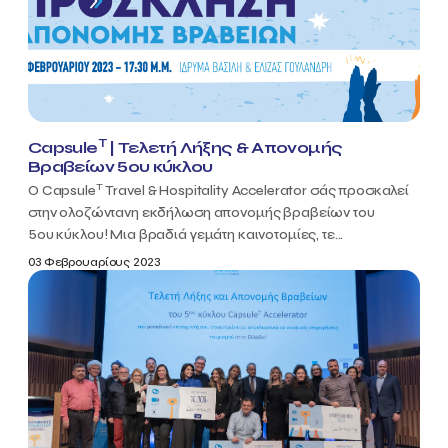
T
Capsule
| Τελετή Λήξης & Απονομής
Βραβείων 5ου κύκλου
T
Ο Capsule
Travel & Hospitality Accelerator σάς προσκαλεί
στην ολοζώντανη εκδήλωση απονομής βραβείων του
5ου κύκλου! Μια βραδιά γεμάτη καινοτομίες, τε...
03 Φεβρουαρίους 2023