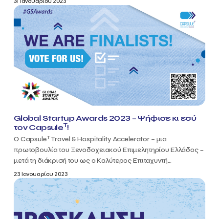
31 Ιανουαρίου 2023
Global Startup Awards 2023 – Ψήφισε κι εσύ
T
τον Capsule
!
T
Ο Capsule
Travel & Hospitality Accelerator – μια
πρωτοβουλία του Ξενοδοχειακού Επιμελητηρίου Ελλάδος –
μετά τη διάκρισή του ως ο Καλύτερος Επιταχυντή...
23 Ιανουαρίου 2023