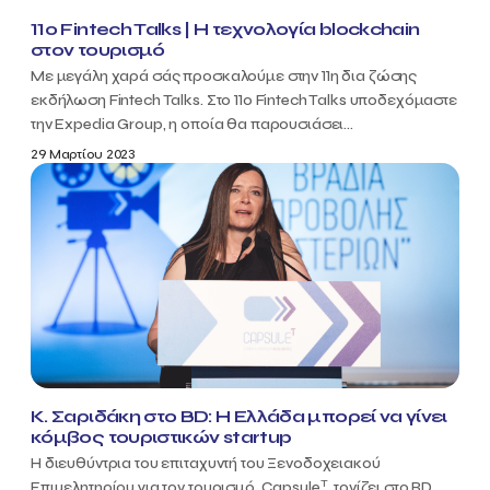
11ο Fintech Talks | Η τεχνολογία blockchain
στον τουρισμό
Με μεγάλη χαρά σάς προσκαλούμε στην 11η δια ζώσης
εκδήλωση Fintech Talks. Στο 11ο Fintech Talks υποδεχόμαστε
την Expedia Group, η οποία θα παρουσιάσει...
29 Μαρτίου 2023
Κ. Σαριδάκη στο BD: Η Ελλάδα μπορεί να γίνει
κόμβος τουριστικών startup
Η διευθύντρια του επιταχυντή του Ξενοδοχειακού
T
Επιμελητηρίου για τον τουρισμό, Capsule
, τονίζει στο BD