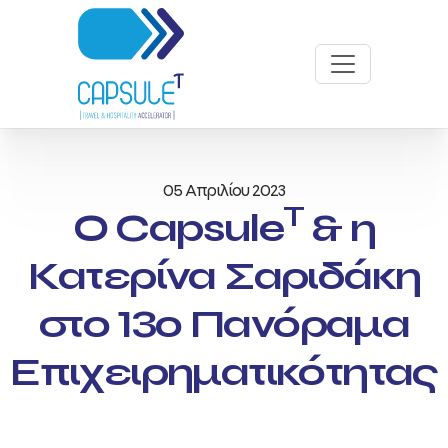
05 Απριλίου 2023
T
Ο Capsule
& η
Κατερίνα Σαριδάκη
στο 13ο Πανόραμα
Επιχειρηματικότητας