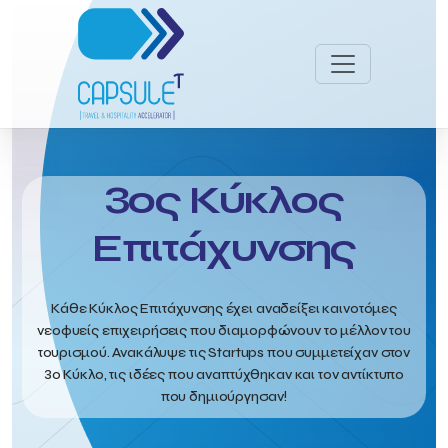
3ος Κύκλος
Επιτάχυνσης
Κάθε Κύκλος Επιτάχυνσης έχει αναδείξει καινοτόμες
νεοφυείς επιχειρήσεις που διαμορφώνουν το μέλλον του
τουρισμού. Ανακάλυψε τις Startups που συμμετείχαν στον
3ο Κύκλο, τις ιδέες που αναπτύχθηκαν και τον αντίκτυπο
που δημιούργησαν!