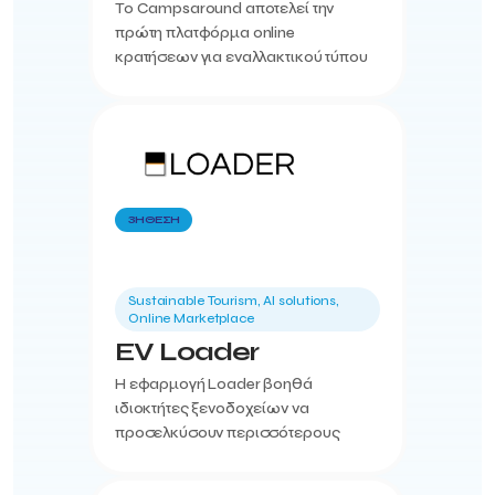
Το Campsaround αποτελεί την
πρώτη πλατφόρμα online
κρατήσεων για εναλλακτικού τύπου
καταλύματα και glamping στην
Ελλάδα, προσφέροντας μία
ολοκληρωμένη λύση για την
ψηφιακή τους παρ...
3Η ΘΕΣΗ
Sustainable Tourism, AI solutions,
Online Marketplace
EV Loader
Η εφαρμογή Loader βοηθά
ιδιοκτήτες ξενοδοχείων να
προσελκύσουν περισσότερους
επισκέπτες, προσφέροντας
υπηρεσίες φόρτισης ηλεκτρικών