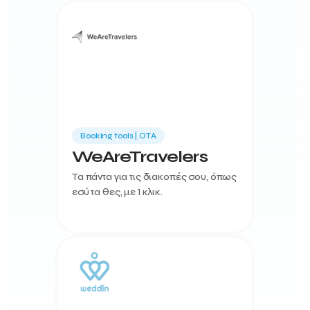
club όπου οι ανταλλαγές θα γίνονται
μέσω ενός συστήματος...
Booking tools | ΟΤΑ
WeAreTravelers
Τα πάντα για τις διακοπές σου, όπως
εσύ τα θες, με 1 κλικ.