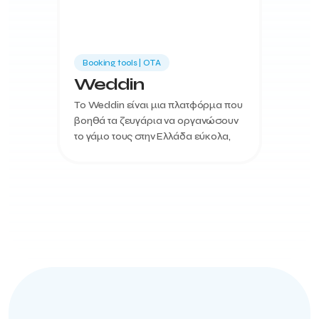
Booking tools | ΟΤΑ
Weddin
To Weddin είναι μια πλατφόρμα που
βοηθά τα ζευγάρια να οργανώσουν
το γάμο τους στην Ελλάδα εύκολα,
γρήγορα και με ασφάλεια. Στόχος
του είναι η ανάπτυξη του γαμήλιου
τουρισμού στη χ...