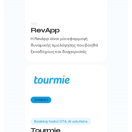
RevApp
Η RevApp είναι μία εφαρμογή
δυναμικής τιμολόγησης που βοηθά
ξενοδόχους και διαχειριστές
ενοικιαζόμενων δωματίων να
αυτοματοποιήσουν και να
βελτιστοποιήσουν την τιμολόγηση
των δωματ...
2Η ΘΕΣΗ
Booking tools | ΟΤΑ, AI solutions
Tourmie