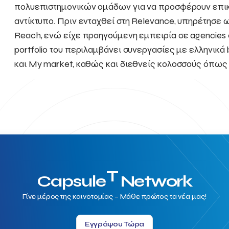
πολυεπιστημονικών ομάδων για να προσφέρουν επικ
αντίκτυπο. Πριν ενταχθεί στη Relevance, υπηρέτησε ω
Reach, ενώ είχε προηγούμενη εμπειρία σε agencies ό
portfolio του περιλαμβάνει συνεργασίες με ελληνι
και My market, καθώς και διεθνείς κολοσσούς όπως 
T
Capsule
Network
Γίνε μέρος της καινοτομίας – Μάθε πρώτος τα νέα μας!
Εγγράψου Τώρα