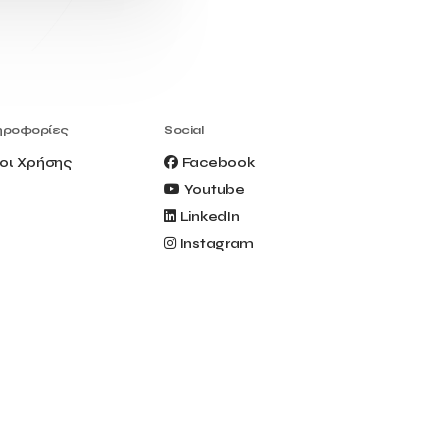
Civitel Akali Hotel
Clio Muse
Clio Muse Tours
Closing Ceremony
Contest
Contribution to the Upgrading of the
Greek Tourism Product
Creta Maris
Creta Palm
ηροφορίες
Social
Crete Golf Club
Crowd Dialog
οι Χρήσης
Facebook
Culture
Culture App
Youtube
Cynthia Harvey
Cyprus
LinkedIn
Del Sol Hotel & Spa
Deliverback
Instagram
Demokritos
Deputy Minister of Development and
Investments
Deputy Minister of Tourism
Diana Group Hotels
Douwe Egberts
Douwe Egberts/Foodrinco
EIF
ESA space solutions
EV Loader
Easy Drive
Elevate Greece
Endeavor Greece
Energy