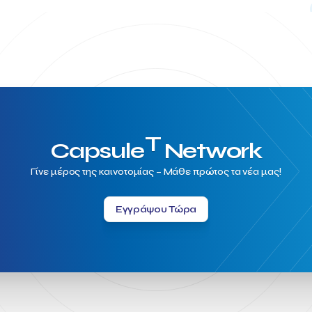
T
Capsule
Network
Γίνε μέρος της καινοτομίας – Μάθε πρώτος τα νέα μας!
Εγγράψου Τώρα