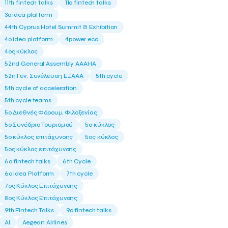
11th fintech talks
11ο fintech talks
3o idea platform
44th Cyprus Hotel Summit & Exhibition
4o idea platform
4power eco
4ος κύκλος
52nd General Assembly AAAHA
52η Γεν. Συνέλευση ΕΞΑΑΑ
5th cycle
5th cycle of acceleration
5th cycle teams
5ο Διεθνές Φόρουμ Φιλοξενίας
5ο Συνέδριο Τουρισμού
5ο κύκλος
5ο κύκλος επιτάχυνσης
5ος κύκλος
5ος κύκλος επιτάχυνσης
6o fintech talks
6th Cycle
6ο Idea Platform
7th cycle
7ος Κύκλος Επιτάχυνσης
8ος Κύκλος Επιτάχυνσης
9th Fintech Talks
9ο fintech talks
AI
Aegean Airlines