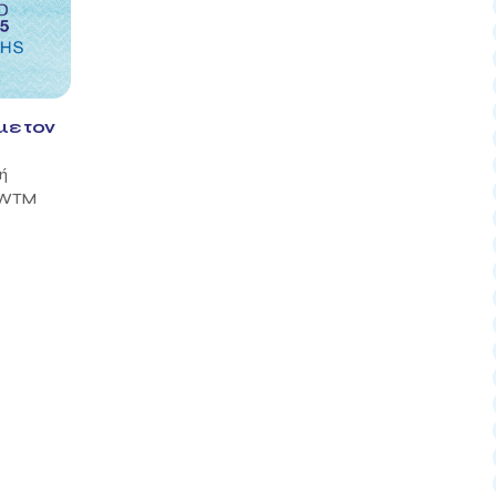
με τον
ή
ν WTM