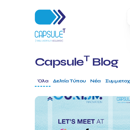
T
Capsule
Blog
Όλα
Δελτία Τύπου
Νέα
Συμμετοχ