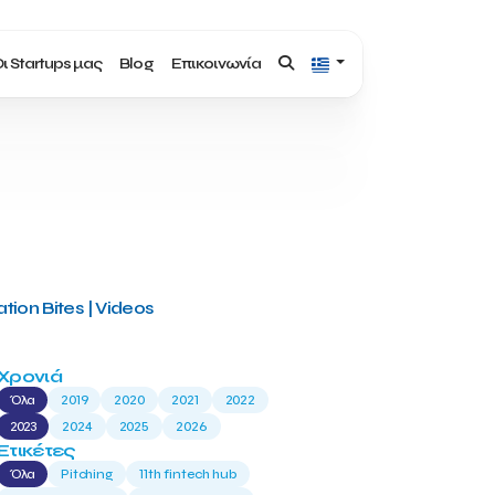
ι Startups μας
Blog
Επικοινωνία
tion Bites | Videos
Χρονιά
Όλα
2019
2020
2021
2022
2023
2024
2025
2026
Ετικέτες
Όλα
Pitching
11th fintech hub