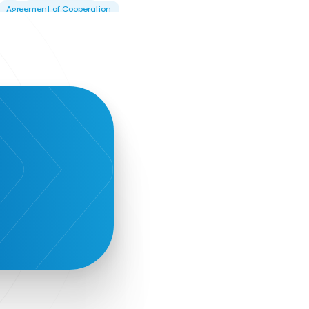
Agreement of Cooperation
Alba Business School
Alexandros Vassilikos
Alexis Komselis
Algomo
Amazon Go
Amazon Web Services
Amirandes Grecotel Boutique Resort
Angela Gerekou
Applications
Archimedes Center
Artificial Intelligence
Athens News Agency
Athens University of Economics &
Business
Best accelerator
Best incubator
Bizrupt
Booths 34-35
BoozeMeApp
Borrn
Boutique Hotel
Cactus Royal Spa & Resort Hotel.
Campsaround
Canaves Oia Suites
T
Candia Beer
Capsule
CaspuleT
Cellarhopping
Citathlon