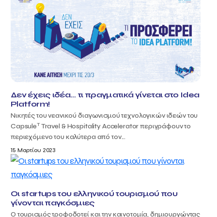
Δεν έχεις ιδέα… τι πραγματικά γίνεται στο Idea
Platform!
Νικητές του νεανικού διαγωνισμού τεχνολογικών ιδεών του
T
Capsule
Travel & Hospitality Accelerator περιγράφουν το
περιεχόμενο του καλύτερα από τον...
15 Μαρτίου 2023
Οι startups του ελληνικού τουρισμού που
γίνονται παγκόσμιες
Ο τουρισμός τροφοδοτεί και την καινοτομία, δημιουργώντας