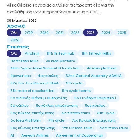
νέες θέσεις εργασίας αλλά και τις προοπτικές για την
αναβάθμιση των υπηρεσιών και την ψηφιακή...
08 Μαρτίου 2023
Χρονιά
Όλα
2019
2020
2021
2022
2023
2024
2025
2026
Ετικέτες
Όλα
Pitching
11th fintech hub
11th fintech talks
11ο fintech talks
3o idea platform
44th Cyprus Hotel Summit & Exhibition
4o idea platform
4power eco
4ος κύκλος
52nd General Assembly AAAHA
52η Γεν. Συνέλευση ΕΞΑΑΑ
5th cycle
5th cycle of acceleration
5th cycle teams
5ο Διεθνές Φόρουμ Φιλοξενίας
5ο Συνέδριο Τουρισμού
5ο κύκλος
5ο κύκλος επιτάχυνσης
5ος κύκλος
5ος κύκλος επιτάχυνσης
6o fintech talks
6th Cycle
6ο Idea Platform
7th cycle
7ος Κύκλος Επιτάχυνσης
8ος Κύκλος Επιτάχυνσης
9th Fintech Talks
9ο fintech talks
AI
Aegean Airlines
Agreement of Cooperation