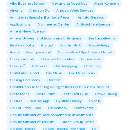
Alba Business School
Alexandros Vassilikos
Alexis Komselis
Algomo
Amazon Go
Amazon Web Services
Amirandes Grecotel Boutique Resort
Angela Gerekou
Applications
Archimedes Center
Artificial Intelligence
Athens News Agency
Athens University of Economics & Business
Best accelerator
Best incubator
Bizrupt
Booths 34-35
BoozeMeApp
Borrn
Boutique Hotel
Cactus Royal Spa & Resort Hotel.
Campsaround
Canaves Oia Suites
Candia Beer
T
Capsule
CaspuleT
Cellarhopping
Citathlon
Civitel Akali Hotel
Clio Muse
Clio Muse Tours
Closing Ceremony
Contest
Contribution to the Upgrading of the Greek Tourism Product
Creta Maris
Creta Palm
Crete Golf Club
Crowd Dialog
Culture
Culture App
Cynthia Harvey
Cyprus
Del Sol Hotel & Spa
Deliverback
Demokritos
Deputy Minister of Development and Investments
Deputy Minister of Tourism
Diana Group Hotels
Douwe Egberts
Douwe Egberts/Foodrinco
EIF