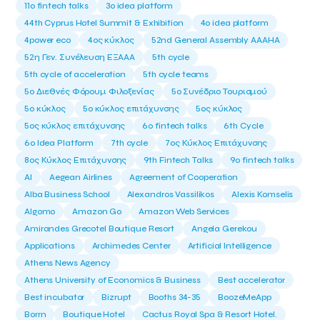
11ο fintech talks
3o idea platform
44th Cyprus Hotel Summit & Exhibition
4o idea platform
4power eco
4ος κύκλος
52nd General Assembly AAAHA
52η Γεν. Συνέλευση ΕΞΑΑΑ
5th cycle
5th cycle of acceleration
5th cycle teams
5ο Διεθνές Φόρουμ Φιλοξενίας
5ο Συνέδριο Τουρισμού
5ο κύκλος
5ο κύκλος επιτάχυνσης
5ος κύκλος
5ος κύκλος επιτάχυνσης
6o fintech talks
6th Cycle
6ο Idea Platform
7th cycle
7ος Κύκλος Επιτάχυνσης
8ος Κύκλος Επιτάχυνσης
9th Fintech Talks
9ο fintech talks
AI
Aegean Airlines
Agreement of Cooperation
Alba Business School
Alexandros Vassilikos
Alexis Komselis
Algomo
Amazon Go
Amazon Web Services
Amirandes Grecotel Boutique Resort
Angela Gerekou
Applications
Archimedes Center
Artificial Intelligence
Athens News Agency
Athens University of Economics & Business
Best accelerator
Best incubator
Bizrupt
Booths 34-35
BoozeMeApp
Borrn
Boutique Hotel
Cactus Royal Spa & Resort Hotel.