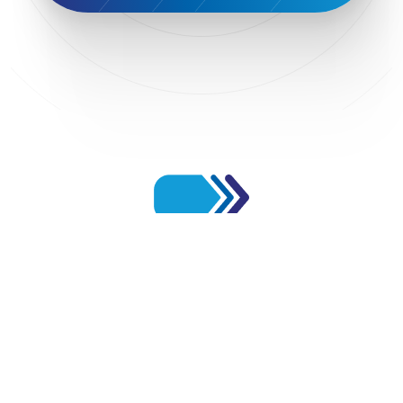
NST Travel
Narratologies
National & Kapodistrian University of Athens
National Startup Registry
National bank of Greece
Nelios
Noūs Santorini
Olea All Suite Hotel
Onassis Foundation
OpenCalls
Orbito Travel
Oscar Suites & Village
POS4work
Panorama
Panorama of Entrepreneurship and Career development
Pavilion 13 – Stand C7
Pavilion 13 - Stand C7
Peny Rizou
Philoxenia 2021
Philoxenia 2022
Pitch
Press Release
Primehost
Programize
PwC Greece
Regional Growth Conference 2023
Reveffect
SESA 2022
SMEs
Sammy
Sani ikos
Santa Marina Beach Hotel
Santo Wines
Simplybook
Smart Attica
Smart Attica EDIH
Smart Attica European Digital Innovation Hub
SmartINN.ai
Sophia Zacharaki
Stand EU1100
Star Sleep
Startups
Supply chain
Technology
The Hellenic Chamber of Hotels
Πλοήγηση
The Local Favour
The People’s Trust
The paper store
Αρχική
TicketSeller
Tourism Awards 2022