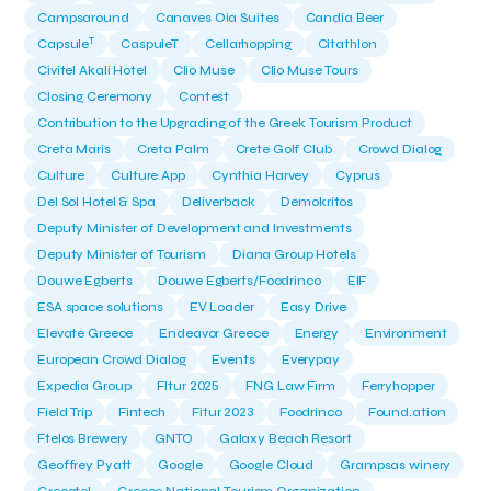
Campsaround
Canaves Oia Suites
Candia Beer
T
Capsule
CaspuleT
Cellarhopping
Citathlon
Civitel Akali Hotel
Clio Muse
Clio Muse Tours
Closing Ceremony
Contest
Contribution to the Upgrading of the Greek Tourism Product
Creta Maris
Creta Palm
Crete Golf Club
Crowd Dialog
Culture
Culture App
Cynthia Harvey
Cyprus
Del Sol Hotel & Spa
Deliverback
Demokritos
Deputy Minister of Development and Investments
Deputy Minister of Tourism
Diana Group Hotels
Douwe Egberts
Douwe Egberts/Foodrinco
EIF
ESA space solutions
EV Loader
Easy Drive
Elevate Greece
Endeavor Greece
Energy
Environment
European Crowd Dialog
Events
Everypay
Expedia Group
FItur 2025
FNG Law Firm
Ferryhopper
Field Trip
Fintech
Fitur 2023
Foodrinco
Found.ation
Ftelos Brewery
GNTO
Galaxy Beach Resort
Geoffrey Pyatt
Google
Google Cloud
Grampsas winery