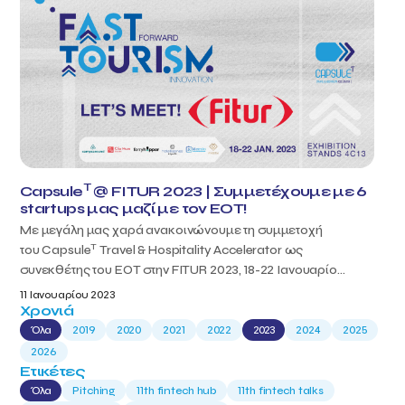
T
Capsule
@ FITUR 2023 | Συμμετέχουμε με 6
startups μας μαζί με τον ΕΟΤ!
Με μεγάλη μας χαρά ανακοινώνουμε τη συμμετοχή
T
του Capsule
Travel & Hospitality Accelerator ως
συνεκθέτης του ΕΟΤ στην FITUR 2023, 18-22 Ιανουαρίο...
11 Ιανουαρίου 2023
Χρονιά
Όλα
2019
2020
2021
2022
2023
2024
2025
2026
Ετικέτες
Όλα
Pitching
11th fintech hub
11th fintech talks