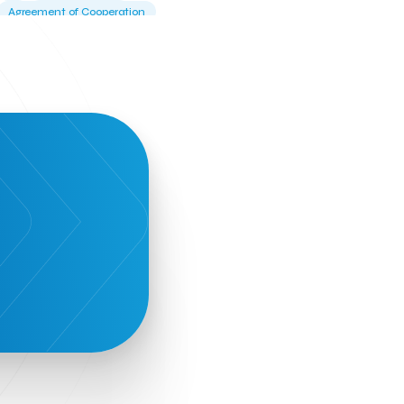
Agreement of Cooperation
Alba Business School
Alexandros Vassilikos
Alexis Komselis
Algomo
Amazon Go
Amazon Web Services
Amirandes Grecotel Boutique Resort
Angela Gerekou
Applications
Archimedes Center
Artificial Intelligence
Athens News Agency
Athens University of Economics &
Business
Best accelerator
Best incubator
Bizrupt
Booths 34-35
BoozeMeApp
Borrn
Boutique Hotel
Cactus Royal Spa & Resort Hotel.
Campsaround
Canaves Oia Suites
T
Candia Beer
Capsule
CaspuleT
Cellarhopping
Citathlon