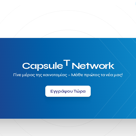
T
Capsule
Network
Γίνε μέρος της καινοτομίας – Μάθε πρώτος τα νέα μας!
Εγγράψου Τώρα