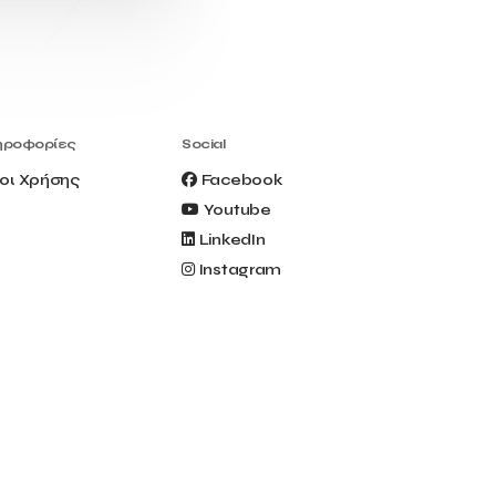
Civitel Akali Hotel
Clio Muse
Clio Muse Tours
Closing Ceremony
Contest
Contribution to the Upgrading of the
Greek Tourism Product
Creta Maris
Creta Palm
ηροφορίες
Social
Crete Golf Club
Crowd Dialog
οι Χρήσης
Facebook
Culture
Culture App
Youtube
Cynthia Harvey
Cyprus
LinkedIn
Del Sol Hotel & Spa
Deliverback
Instagram
Demokritos
Deputy Minister of Development and
Investments
Deputy Minister of Tourism
Diana Group Hotels
Douwe Egberts
Douwe Egberts/Foodrinco
EIF
ESA space solutions
EV Loader
Easy Drive
Elevate Greece
Endeavor Greece
Energy