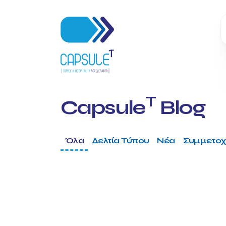
T
Capsule
Blog
Όλα
Δελτία Τύπου
Νέα
Συμμετοχ