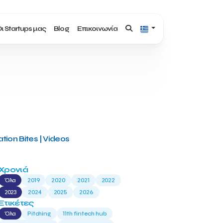
ι Startups μας
Blog
Επικοινωνία
tion Bites | Videos
Χρονιά
Όλα
2019
2020
2021
2022
2023
2024
2025
2026
Ετικέτες
Όλα
Pitching
11th fintech hub