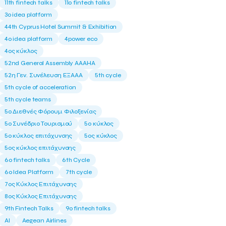
11th fintech talks
11ο fintech talks
3o idea platform
44th Cyprus Hotel Summit & Exhibition
4o idea platform
4power eco
4ος κύκλος
52nd General Assembly AAAHA
52η Γεν. Συνέλευση ΕΞΑΑΑ
5th cycle
5th cycle of acceleration
5th cycle teams
5ο Διεθνές Φόρουμ Φιλοξενίας
5ο Συνέδριο Τουρισμού
5ο κύκλος
5ο κύκλος επιτάχυνσης
5ος κύκλος
5ος κύκλος επιτάχυνσης
6o fintech talks
6th Cycle
6ο Idea Platform
7th cycle
7ος Κύκλος Επιτάχυνσης
8ος Κύκλος Επιτάχυνσης
9th Fintech Talks
9ο fintech talks
AI
Aegean Airlines