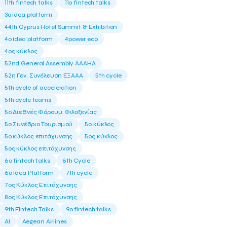
11th fintech talks
11ο fintech talks
3o idea platform
44th Cyprus Hotel Summit & Exhibition
4o idea platform
4power eco
4ος κύκλος
52nd General Assembly AAAHA
52η Γεν. Συνέλευση ΕΞΑΑΑ
5th cycle
5th cycle of acceleration
5th cycle teams
5ο Διεθνές Φόρουμ Φιλοξενίας
5ο Συνέδριο Τουρισμού
5ο κύκλος
5ο κύκλος επιτάχυνσης
5ος κύκλος
5ος κύκλος επιτάχυνσης
6o fintech talks
6th Cycle
6ο Idea Platform
7th cycle
7ος Κύκλος Επιτάχυνσης
8ος Κύκλος Επιτάχυνσης
9th Fintech Talks
9ο fintech talks
AI
Aegean Airlines