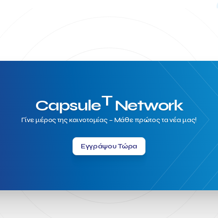
T
Capsule
Network
Γίνε μέρος της καινοτομίας – Μάθε πρώτος τα νέα μας!
Εγγράψου Τώρα