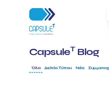
T
Capsule
Blog
Όλα
Δελτία Τύπου
Νέα
Συμμετοχ