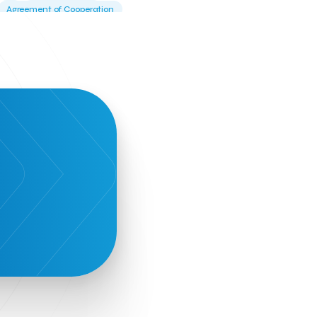
Agreement of Cooperation
Alba Business School
Alexandros Vassilikos
Alexis Komselis
Algomo
Amazon Go
Amazon Web Services
Amirandes Grecotel Boutique Resort
Angela Gerekou
Applications
Archimedes Center
Artificial Intelligence
Athens News Agency
Athens University of Economics &
Business
Best accelerator
Best incubator
Bizrupt
Booths 34-35
BoozeMeApp
Borrn
Boutique Hotel
Cactus Royal Spa & Resort Hotel.
Campsaround
Canaves Oia Suites
T
Candia Beer
Capsule
CaspuleT
Cellarhopping
Citathlon