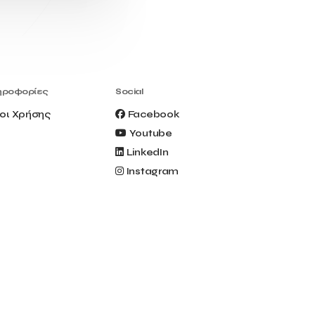
Civitel Akali Hotel
Clio Muse
Clio Muse Tours
Closing Ceremony
Contest
Contribution to the Upgrading of the
Greek Tourism Product
Creta Maris
Creta Palm
ηροφορίες
Social
Crete Golf Club
Crowd Dialog
οι Χρήσης
Facebook
Culture
Culture App
Youtube
Cynthia Harvey
Cyprus
LinkedIn
Del Sol Hotel & Spa
Deliverback
Instagram
Demokritos
Deputy Minister of Development and
Investments
Deputy Minister of Tourism
Diana Group Hotels
Douwe Egberts
Douwe Egberts/Foodrinco
EIF
ESA space solutions
EV Loader
Easy Drive
Elevate Greece
Endeavor Greece
Energy