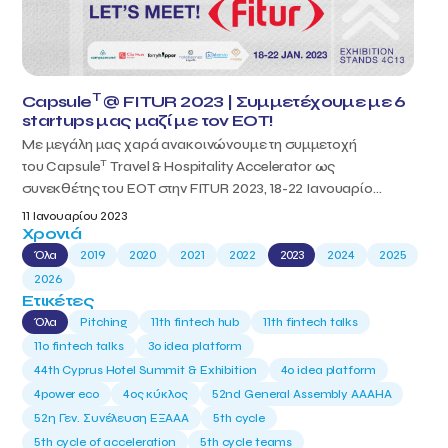
T
Capsule
@ FITUR 2023 | Συμμετέχουμε με 6
startups μας μαζί με τον ΕΟΤ!
Με μεγάλη μας χαρά ανακοινώνουμε τη συμμετοχή
T
του Capsule
Travel & Hospitality Accelerator ως
συνεκθέτης του ΕΟΤ στην FITUR 2023, 18-22 Ιανουαρίο...
11 Ιανουαρίου 2023
Χρονιά
Όλα
2019
2020
2021
2022
2023
2024
2025
2026
Ετικέτες
Όλα
Pitching
11th fintech hub
11th fintech talks
11ο fintech talks
3o idea platform
44th Cyprus Hotel Summit & Exhibition
4o idea platform
4power eco
4ος κύκλος
52nd General Assembly AAAHA
52η Γεν. Συνέλευση ΕΞΑΑΑ
5th cycle
5th cycle of acceleration
5th cycle teams