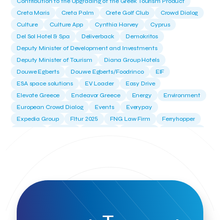
Contribution to the Upgrading of the Greek Tourism Product
Creta Maris
Creta Palm
Crete Golf Club
Crowd Dialog
Culture
Culture App
Cynthia Harvey
Cyprus
Del Sol Hotel & Spa
Deliverback
Demokritos
Deputy Minister of Development and Investments
Deputy Minister of Tourism
Diana Group Hotels
Douwe Egberts
Douwe Egberts/Foodrinco
EIF
ESA space solutions
EV Loader
Easy Drive
Elevate Greece
Endeavor Greece
Energy
Environment
European Crowd Dialog
Events
Everypay
Expedia Group
FItur 2025
FNG Law Firm
Ferryhopper
Field Trip
Fintech
Fitur 2023
Foodrinco
Found.ation
Ftelos Brewery
GNTO
Galaxy Beach Resort
Geoffrey Pyatt
Google
Google Cloud
Grampsas winery
Grecotel
Greece National Tourism Organization
Greece no limits
Greek Fintech Hub
Greek Fintech Hub 1.0 Conference
Greek Hospitality Awards 2022
Greek Hospitality Mentor
Greek National Tourism Organization
Gregorios Siourounis