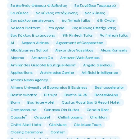
5ο Διεθνές Φόρουμ Φιλοξενίας
5ο Συνέδριο Τουρισμού
5ο κύκλος
5ο κύκλος επιτάχυνσης
5ος κύκλος
5ος κύκλος επιτάχυνσης
6o fintech talks
6th Cycle
6ο Idea Platform
7th cycle
7ος Κύκλος Επιτάχυνσης
8ος Κύκλος Επιτάχυνσης
9th Fintech Talks
9ο fintech talks
AI
Aegean Airlines
Agreement of Cooperation
Alba Business School
Alexandros Vassilikos
Alexis Komselis
Algomo
Amazon Go
Amazon Web Services
Amirandes Grecotel Boutique Resort
Angela Gerekou
Applications
Archimedes Center
Artificial Intelligence
Athens News Agency
Athens University of Economics & Business
Best accelerator
Best incubator
Bizrupt
Booths 34-35
BoozeMeApp
Borrn
Boutique Hotel
Cactus Royal Spa & Resort Hotel.
Campsaround
Canaves Oia Suites
Candia Beer
T
Capsule
CaspuleT
Cellarhopping
Citathlon
Civitel Akali Hotel
Clio Muse
Clio Muse Tours
Closing Ceremony
Contest