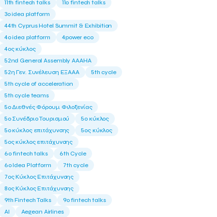
11th fintech talks
11ο fintech talks
3o idea platform
44th Cyprus Hotel Summit & Exhibition
4o idea platform
4power eco
4ος κύκλος
52nd General Assembly AAAHA
52η Γεν. Συνέλευση ΕΞΑΑΑ
5th cycle
5th cycle of acceleration
5th cycle teams
5ο Διεθνές Φόρουμ Φιλοξενίας
5ο Συνέδριο Τουρισμού
5ο κύκλος
5ο κύκλος επιτάχυνσης
5ος κύκλος
5ος κύκλος επιτάχυνσης
6o fintech talks
6th Cycle
6ο Idea Platform
7th cycle
7ος Κύκλος Επιτάχυνσης
8ος Κύκλος Επιτάχυνσης
9th Fintech Talks
9ο fintech talks
AI
Aegean Airlines