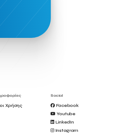
Civitel Akali Hotel
Clio Muse
Clio Muse Tours
Closing Ceremony
Contest
Contribution to the Upgrading of the
Greek Tourism Product
Creta Maris
Creta Palm
Crete Golf Club
Crowd Dialog
Culture
Culture App
Cynthia Harvey
Cyprus
Del Sol Hotel & Spa
Deliverback
Demokritos
Deputy Minister of Development and
Investments
Deputy Minister of Tourism
ηροφορίες
Social
Diana Group Hotels
Douwe Egberts
οι Χρήσης
Facebook
Douwe Egberts/Foodrinco
EIF
Youtube
ESA space solutions
EV Loader
LinkedIn
Easy Drive
Elevate Greece
Instagram
Endeavor Greece
Energy