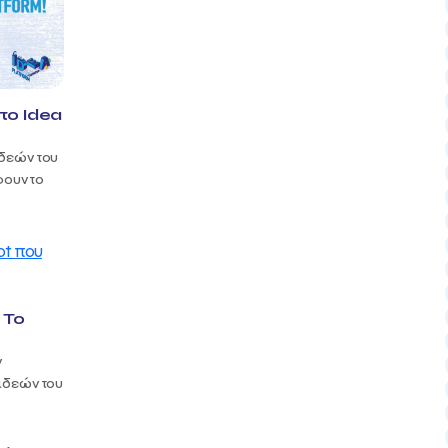
στο Idea
ιδεών του
φουν το
 Το
ν
 ιδεών του