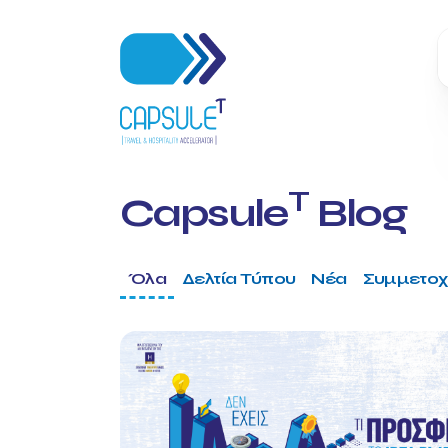
T
Capsule
Blog
Όλα
Δελτία Τύπου
Νέα
Συμμετοχ