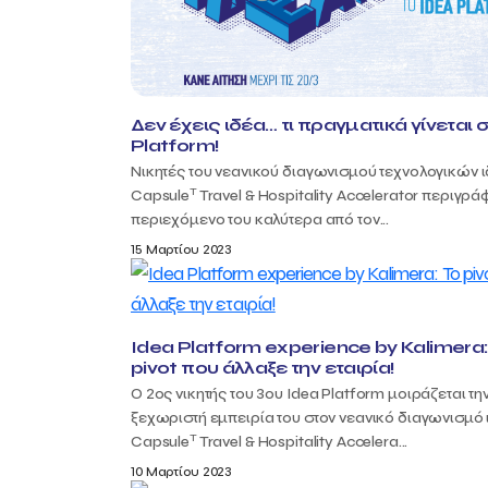
Δεν έχεις ιδέα… τι πραγματικά γίνεται 
Platform!
Νικητές του νεανικού διαγωνισμού τεχνολογικών 
T
Capsule
Travel & Hospitality Accelerator περιγρά
περιεχόμενο του καλύτερα από τον...
15 Μαρτίου 2023
Idea Platform experience by Kalimera:
pivot που άλλαξε την εταιρία!
Ο 2ος νικητής του 3ου Idea Platform μοιράζεται τη
ξεχωριστή εμπειρία του στον νεανικό διαγωνισμό
T
Capsule
Travel & Hospitality Accelera...
10 Μαρτίου 2023