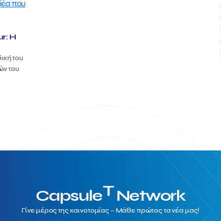
r: Η
δική του
ών του
T
Capsule
Network
Γίνε μέρος της καινοτομίας – Μάθε πρώτος τα νέα μας!