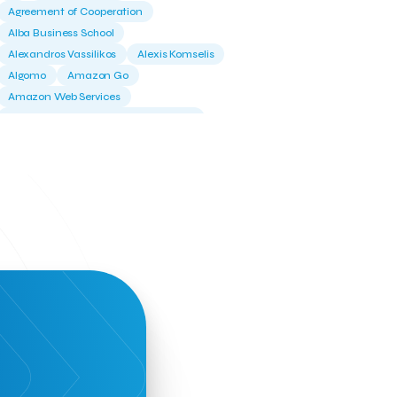
Agreement of Cooperation
Alba Business School
Alexandros Vassilikos
Alexis Komselis
Algomo
Amazon Go
Amazon Web Services
Amirandes Grecotel Boutique Resort
Angela Gerekou
Applications
Archimedes Center
Artificial Intelligence
Athens News Agency
Athens University of Economics &
Business
Best accelerator
Best incubator
Bizrupt
Booths 34-35
BoozeMeApp
Borrn
Boutique Hotel
Cactus Royal Spa & Resort Hotel.
Campsaround
Canaves Oia Suites
T
Candia Beer
Capsule
CaspuleT
Cellarhopping
Citathlon