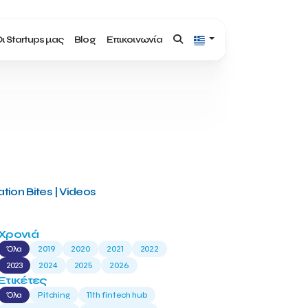
ι Startups μας
Blog
Επικοινωνία
tion Bites | Videos
Χρονιά
Όλα
2019
2020
2021
2022
2023
2024
2025
2026
Ετικέτες
Όλα
Pitching
11th fintech hub