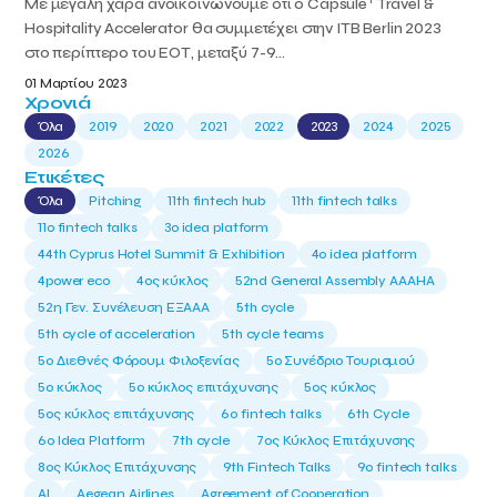
Με μεγάλη χαρά ανοικοινώνουμε ότι ο Capsule
Travel &
Hospitality Accelerator θα συμμετέχει στην ITB Berlin 2023
στο περίπτερο του ΕΟΤ, μεταξύ 7-9...
01 Μαρτίου 2023
Χρονιά
Όλα
2019
2020
2021
2022
2023
2024
2025
2026
Ετικέτες
Όλα
Pitching
11th fintech hub
11th fintech talks
11ο fintech talks
3o idea platform
44th Cyprus Hotel Summit & Exhibition
4o idea platform
4power eco
4ος κύκλος
52nd General Assembly AAAHA
52η Γεν. Συνέλευση ΕΞΑΑΑ
5th cycle
5th cycle of acceleration
5th cycle teams
5ο Διεθνές Φόρουμ Φιλοξενίας
5ο Συνέδριο Τουρισμού
5ο κύκλος
5ο κύκλος επιτάχυνσης
5ος κύκλος
5ος κύκλος επιτάχυνσης
6o fintech talks
6th Cycle
6ο Idea Platform
7th cycle
7ος Κύκλος Επιτάχυνσης
8ος Κύκλος Επιτάχυνσης
9th Fintech Talks
9ο fintech talks
AI
Aegean Airlines
Agreement of Cooperation