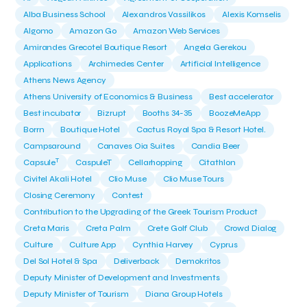
Alba Business School
Alexandros Vassilikos
Alexis Komselis
Algomo
Amazon Go
Amazon Web Services
Amirandes Grecotel Boutique Resort
Angela Gerekou
Applications
Archimedes Center
Artificial Intelligence
Athens News Agency
Athens University of Economics & Business
Best accelerator
Best incubator
Bizrupt
Booths 34-35
BoozeMeApp
Borrn
Boutique Hotel
Cactus Royal Spa & Resort Hotel.
Campsaround
Canaves Oia Suites
Candia Beer
T
Capsule
CaspuleT
Cellarhopping
Citathlon
Civitel Akali Hotel
Clio Muse
Clio Muse Tours
Closing Ceremony
Contest
Contribution to the Upgrading of the Greek Tourism Product
Creta Maris
Creta Palm
Crete Golf Club
Crowd Dialog
Culture
Culture App
Cynthia Harvey
Cyprus
Del Sol Hotel & Spa
Deliverback
Demokritos
Deputy Minister of Development and Investments
Deputy Minister of Tourism
Diana Group Hotels