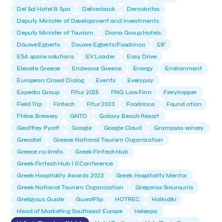
Del Sol Hotel & Spa
Deliverback
Demokritos
Deputy Minister of Development and Investments
Deputy Minister of Tourism
Diana Group Hotels
Douwe Egberts
Douwe Egberts/Foodrinco
EIF
ESA space solutions
EV Loader
Easy Drive
Elevate Greece
Endeavor Greece
Energy
Environment
European Crowd Dialog
Events
Everypay
Expedia Group
FItur 2025
FNG Law Firm
Ferryhopper
Field Trip
Fintech
Fitur 2023
Foodrinco
Found.ation
Ftelos Brewery
GNTO
Galaxy Beach Resort
Geoffrey Pyatt
Google
Google Cloud
Grampsas winery
Grecotel
Greece National Tourism Organization
Greece no limits
Greek Fintech Hub
Greek Fintech Hub 1.0 Conference
Greek Hospitality Awards 2022
Greek Hospitality Mentor
Greek National Tourism Organization
Gregorios Siourounis
Greligious Guide
GuestFlip
HOTREC
Halkidiki
Head of Marketing Southeast Europe
Helexpo