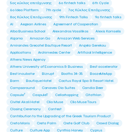
5ος κύκλος επιτάχυνσης
6o fintech talks
6th Cycle
6ο Idea Platform
7th cycle
7ος Κύκλος Επιτάχυνσης
8ος Κύκλος Επιτάχυνσης
9th Fintech Talks
9ο fintech talks
AI
Aegean Airlines
Agreement of Cooperation
Alba Business School
Alexandros Vassilikos
Alexis Komselis
Algomo
Amazon Go
Amazon Web Services
Amirandes Grecotel Boutique Resort
Angela Gerekou
Applications
Archimedes Center
Artificial Intelligence
Athens News Agency
Athens University of Economics & Business
Best accelerator
Best incubator
Bizrupt
Booths 34-35
BoozeMeApp
Borrn
Boutique Hotel
Cactus Royal Spa & Resort Hotel.
Campsaround
Canaves Oia Suites
Candia Beer
T
Capsule
CaspuleT
Cellarhopping
Citathlon
Civitel Akali Hotel
Clio Muse
Clio Muse Tours
Closing Ceremony
Contest
Contribution to the Upgrading of the Greek Tourism Product
Creta Maris
Creta Palm
Crete Golf Club
Crowd Dialog
Culture
Culture App
Cynthia Harvey
Cyprus