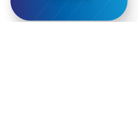
Pavilion 13 – Stand C7
Pavilion 13 - Stand C7
Peny Rizou
Philoxenia 2021
Philoxenia 2022
Pitch
Press Release
Primehost
Programize
PwC Greece
Regional Growth Conference 2023
Reveffect
SESA 2022
SMEs
Sammy
Sani ikos
Santa Marina Beach Hotel
Santo Wines
Simplybook
Smart Attica
Smart Attica EDIH
Smart Attica European Digital Innovation Hub
SmartINN.ai
Sophia Zacharaki
Stand EU1100
Star Sleep
Startups
Supply chain
Technology
The Hellenic Chamber of Hotels
The Local Favour
The People’s Trust
The paper store
TicketSeller
Tourism Awards 2022
Tourism innovation in Crete
Tourmie
Travel Dash
Travel resilience
Travel2Fit
Travelmyth
Travelr
Tripalt
Triparound
Tripinwise
Triton Boutique Hotel
TÜV Austria Hellas
Uni.Fund Venture Capital Management Company
University of Patras
Unlimited Adrenaline
Upiria
Vassiliki Mavrokefalou
Vivestia
Volos
WTM