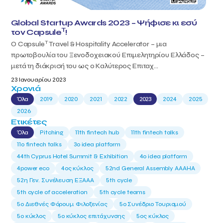
Global Startup Awards 2023 – Ψήφισε κι εσύ
T
τον Capsule
!
T
Ο Capsule
Travel & Hospitality Accelerator – μια
πρωτοβουλία του Ξενοδοχειακού Επιμελητηρίου Ελλάδος –
μετά τη διάκρισή του ως ο Καλύτερος Επιταχ...
23 Ιανουαρίου 2023
Χρονιά
Όλα
2019
2020
2021
2022
2023
2024
2025
2026
Ετικέτες
Όλα
Pitching
11th fintech hub
11th fintech talks
11ο fintech talks
3o idea platform
44th Cyprus Hotel Summit & Exhibition
4o idea platform
4power eco
4ος κύκλος
52nd General Assembly AAAHA
52η Γεν. Συνέλευση ΕΞΑΑΑ
5th cycle
5th cycle of acceleration
5th cycle teams
5ο Διεθνές Φόρουμ Φιλοξενίας
5ο Συνέδριο Τουρισμού
5ο κύκλος
5ο κύκλος επιτάχυνσης
5ος κύκλος