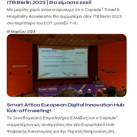
ITB Berlin 2023 | Θα είμαστε εκεί!
T
Με μεγάλη χαρά ανοικοινώνουμε ότι ο Capsule
Travel &
Hospitality Accelerator θα συμμετέχει στην ITB Berlin 2023
στο περίπτερο του ΕΟΤ, μεταξύ 7-9...
01 Μαρτίου 2023
Smart Attica European Digital Innovation Hub
kick-off meeting!
T
Το Ξενοδοχειακό Επιμελητήριο Ελλάδος και ο Capsule
συμμετέχουν ως συνεργάτες στο νέο Ευρωπαϊκό Hub
Ψηφιακής Καινοτομίας για την Τεχνητή Νοημοσύνη στη...