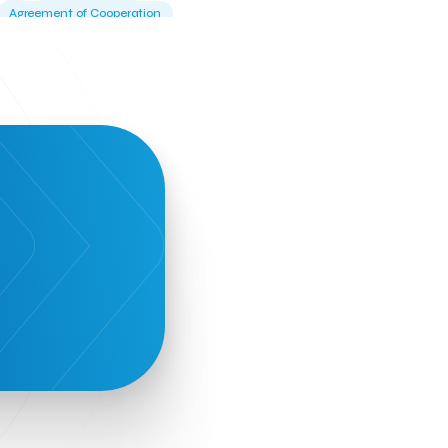
Agreement of Cooperation
Alba Business School
Alexandros Vassilikos
Alexis Komselis
Algomo
Amazon Go
Amazon Web Services
Amirandes Grecotel Boutique Resort
Angela Gerekou
Applications
Archimedes Center
Artificial Intelligence
Athens News Agency
Athens University of Economics &
Business
Best accelerator
Best incubator
Bizrupt
Booths 34-35
BoozeMeApp
Borrn
Boutique Hotel
Cactus Royal Spa & Resort Hotel.
Campsaround
Canaves Oia Suites
T
Candia Beer
Capsule
CaspuleT
Cellarhopping
Citathlon