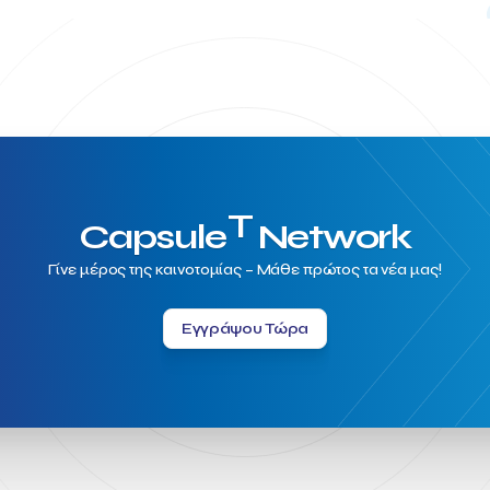
T
Capsule
Network
Γίνε μέρος της καινοτομίας – Μάθε πρώτος τα νέα μας!
Εγγράψου Τώρα