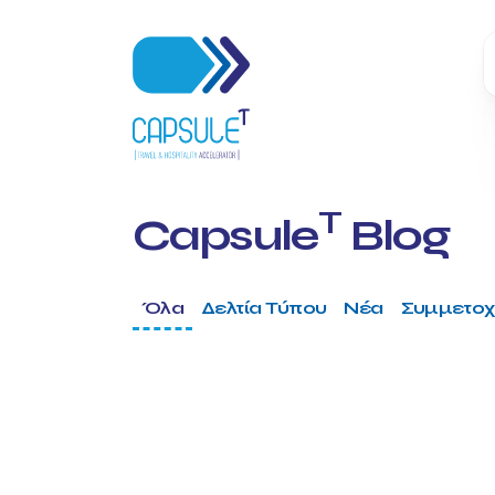
T
Capsule
Blog
Όλα
Δελτία Τύπου
Νέα
Συμμετοχ