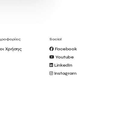
Civitel Akali Hotel
Clio Muse
Clio Muse Tours
Closing Ceremony
Contest
Contribution to the Upgrading of the
Greek Tourism Product
Creta Maris
Creta Palm
ηροφορίες
Social
Crete Golf Club
Crowd Dialog
οι Χρήσης
Facebook
Culture
Culture App
Youtube
Cynthia Harvey
Cyprus
LinkedIn
Del Sol Hotel & Spa
Deliverback
Instagram
Demokritos
Deputy Minister of Development and
Investments
Deputy Minister of Tourism
Diana Group Hotels
Douwe Egberts
Douwe Egberts/Foodrinco
EIF
ESA space solutions
EV Loader
Easy Drive
Elevate Greece
Endeavor Greece
Energy