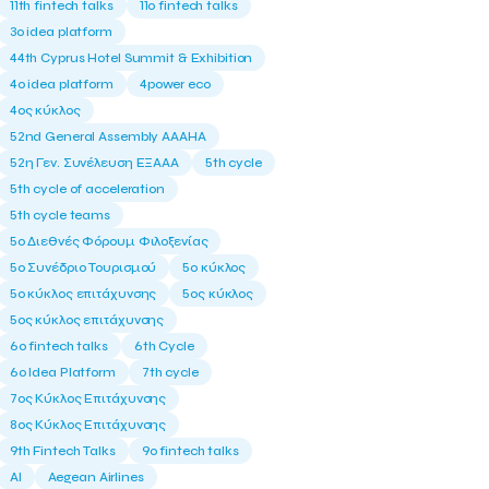
11th fintech talks
11ο fintech talks
3o idea platform
44th Cyprus Hotel Summit & Exhibition
4o idea platform
4power eco
4ος κύκλος
52nd General Assembly AAAHA
52η Γεν. Συνέλευση ΕΞΑΑΑ
5th cycle
5th cycle of acceleration
5th cycle teams
5ο Διεθνές Φόρουμ Φιλοξενίας
5ο Συνέδριο Τουρισμού
5ο κύκλος
5ο κύκλος επιτάχυνσης
5ος κύκλος
5ος κύκλος επιτάχυνσης
6o fintech talks
6th Cycle
6ο Idea Platform
7th cycle
7ος Κύκλος Επιτάχυνσης
8ος Κύκλος Επιτάχυνσης
9th Fintech Talks
9ο fintech talks
AI
Aegean Airlines