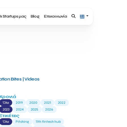
ι Startups μας
Blog
Επικοινωνία
tion Bites | Videos
Χρονιά
Όλα
2019
2020
2021
2022
2023
2024
2025
2026
Ετικέτες
Όλα
Pitching
11th fintech hub