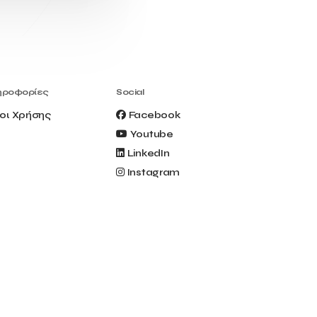
Civitel Akali Hotel
Clio Muse
Clio Muse Tours
Closing Ceremony
Contest
Contribution to the Upgrading of the
Greek Tourism Product
Creta Maris
Creta Palm
ηροφορίες
Social
Crete Golf Club
Crowd Dialog
οι Χρήσης
Facebook
Culture
Culture App
Youtube
Cynthia Harvey
Cyprus
LinkedIn
Del Sol Hotel & Spa
Deliverback
Instagram
Demokritos
Deputy Minister of Development and
Investments
Deputy Minister of Tourism
Diana Group Hotels
Douwe Egberts
Douwe Egberts/Foodrinco
EIF
ESA space solutions
EV Loader
Easy Drive
Elevate Greece
Endeavor Greece
Energy