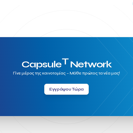
T
Capsule
Network
Γίνε μέρος της καινοτομίας – Μάθε πρώτος τα νέα μας!
Εγγράψου Τώρα