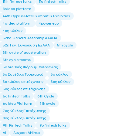
11th fintech talks
11ο fintech talks
3o idea platform
44th Cyprus Hotel Summit & Exhibition
4o idea platform
4power eco
4ος κύκλος
52nd General Assembly AAAHA
52η Γεν. Συνέλευση ΕΞΑΑΑ
5th cycle
5th cycle of acceleration
5th cycle teams
5ο Διεθνές Φόρουμ Φιλοξενίας
5ο Συνέδριο Τουρισμού
5ο κύκλος
5ο κύκλος επιτάχυνσης
5ος κύκλος
5ος κύκλος επιτάχυνσης
6o fintech talks
6th Cycle
6ο Idea Platform
7th cycle
7ος Κύκλος Επιτάχυνσης
8ος Κύκλος Επιτάχυνσης
9th Fintech Talks
9ο fintech talks
AI
Aegean Airlines