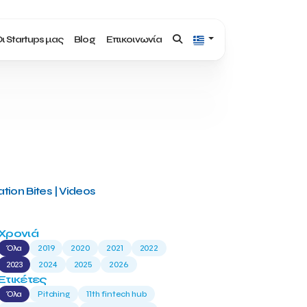
ι Startups μας
Blog
Επικοινωνία
tion Bites | Videos
Χρονιά
Όλα
2019
2020
2021
2022
2023
2024
2025
2026
Ετικέτες
Όλα
Pitching
11th fintech hub