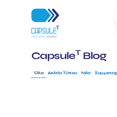
T
Capsule
Blog
Όλα
Δελτία Τύπου
Νέα
Συμμετοχ