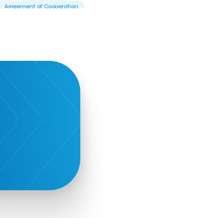
Agreement of Cooperation
Alba Business School
Alexandros Vassilikos
Alexis Komselis
Algomo
Amazon Go
Amazon Web Services
Amirandes Grecotel Boutique Resort
Angela Gerekou
Applications
Archimedes Center
Artificial Intelligence
Athens News Agency
Athens University of Economics &
Business
Best accelerator
Best incubator
Bizrupt
Booths 34-35
BoozeMeApp
Borrn
Boutique Hotel
Cactus Royal Spa & Resort Hotel.
Campsaround
Canaves Oia Suites
T
Candia Beer
Capsule
CaspuleT
Cellarhopping
Citathlon