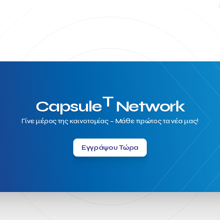
T
Capsule
Network
Γίνε μέρος της καινοτομίας – Μάθε πρώτος τα νέα μας!
Εγγράψου Τώρα