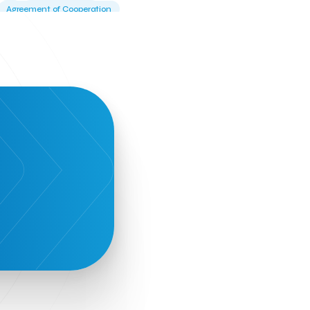
Agreement of Cooperation
Alba Business School
Alexandros Vassilikos
Alexis Komselis
Algomo
Amazon Go
Amazon Web Services
Amirandes Grecotel Boutique Resort
Angela Gerekou
Applications
Archimedes Center
Artificial Intelligence
Athens News Agency
Athens University of Economics &
Business
Best accelerator
Best incubator
Bizrupt
Booths 34-35
BoozeMeApp
Borrn
Boutique Hotel
Cactus Royal Spa & Resort Hotel.
Campsaround
Canaves Oia Suites
T
Candia Beer
Capsule
CaspuleT
Cellarhopping
Citathlon