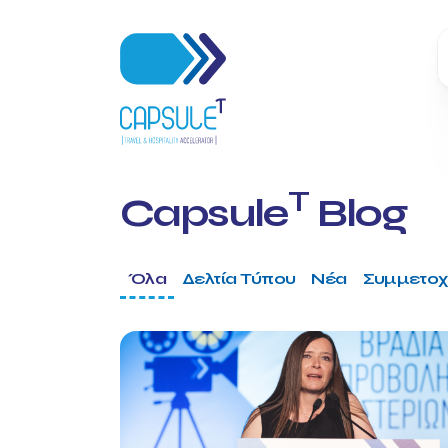
T
Capsule
Blog
Όλα
Δελτία Τύπου
Νέα
Συμμετοχ