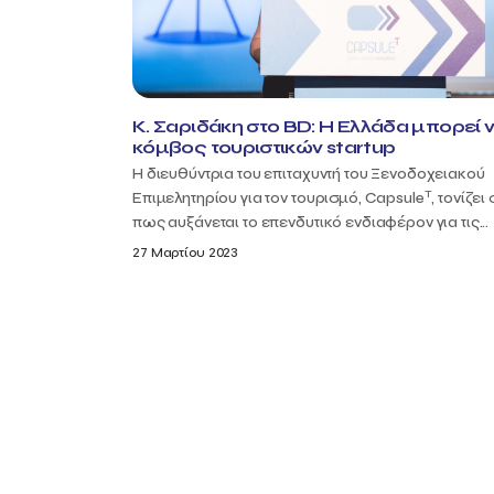
Κ. Σαριδάκη στο BD: Η Ελλάδα μπορεί ν
κόμβος τουριστικών startup
Η διευθύντρια του επιταχυντή του Ξενοδοχειακού
T
Επιμελητηρίου για τον τουρισμό, Capsule
, τονίζει
πως αυξάνεται το επενδυτικό ενδιαφέρον για τις...
27 Μαρτίου 2023