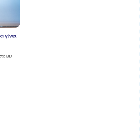
α γίνει
 στο BD