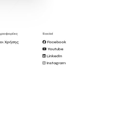
Civitel Akali Hotel
Clio Muse
Clio Muse Tours
Closing Ceremony
Contest
Contribution to the Upgrading of the
Greek Tourism Product
Creta Maris
Creta Palm
ηροφορίες
Social
Crete Golf Club
Crowd Dialog
οι Χρήσης
Facebook
Culture
Culture App
Youtube
Cynthia Harvey
Cyprus
LinkedIn
Del Sol Hotel & Spa
Deliverback
Instagram
Demokritos
Deputy Minister of Development and
Investments
Deputy Minister of Tourism
Diana Group Hotels
Douwe Egberts
Douwe Egberts/Foodrinco
EIF
ESA space solutions
EV Loader
Easy Drive
Elevate Greece
Endeavor Greece
Energy