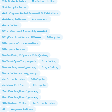
11th fintech talks
11ο fintech talks
3o idea platform
44th Cyprus Hotel Summit & Exhibition
4o idea platform
4power eco
4ος κύκλος
52nd General Assembly AAAHA
52η Γεν. Συνέλευση ΕΞΑΑΑ
5th cycle
5th cycle of acceleration
5th cycle teams
5ο Διεθνές Φόρουμ Φιλοξενίας
5ο Συνέδριο Τουρισμού
5ο κύκλος
5ο κύκλος επιτάχυνσης
5ος κύκλος
5ος κύκλος επιτάχυνσης
6o fintech talks
6th Cycle
6ο Idea Platform
7th cycle
7ος Κύκλος Επιτάχυνσης
8ος Κύκλος Επιτάχυνσης
9th Fintech Talks
9ο fintech talks
AI
Aegean Airlines