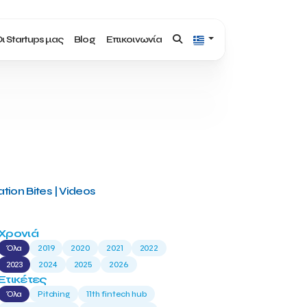
ι Startups μας
Blog
Επικοινωνία
tion Bites | Videos
Χρονιά
Όλα
2019
2020
2021
2022
2023
2024
2025
2026
Ετικέτες
Όλα
Pitching
11th fintech hub