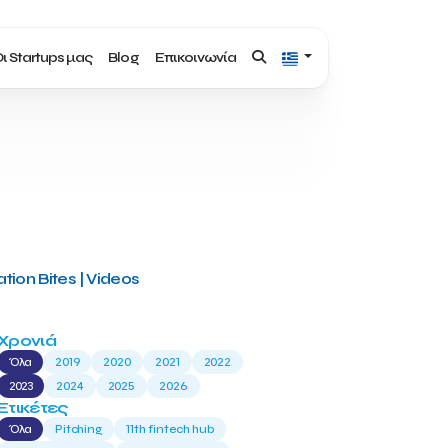
ι Startups μας
Blog
Επικοινωνία
tion Bites | Videos
Χρονιά
Όλα
2019
2020
2021
2022
2023
2024
2025
2026
Ετικέτες
Όλα
Pitching
11th fintech hub