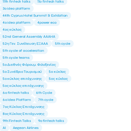
11th fintech talks
11ο fintech talks
3o idea platform
44th Cyprus Hotel Summit & Exhibition
4o idea platform
4power eco
4ος κύκλος
52nd General Assembly AAAHA
52η Γεν. Συνέλευση ΕΞΑΑΑ
5th cycle
5th cycle of acceleration
5th cycle teams
5ο Διεθνές Φόρουμ Φιλοξενίας
5ο Συνέδριο Τουρισμού
5ο κύκλος
5ο κύκλος επιτάχυνσης
5ος κύκλος
5ος κύκλος επιτάχυνσης
6o fintech talks
6th Cycle
6ο Idea Platform
7th cycle
7ος Κύκλος Επιτάχυνσης
8ος Κύκλος Επιτάχυνσης
9th Fintech Talks
9ο fintech talks
AI
Aegean Airlines