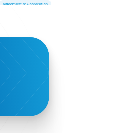
Agreement of Cooperation
Alba Business School
Alexandros Vassilikos
Alexis Komselis
Algomo
Amazon Go
Amazon Web Services
Amirandes Grecotel Boutique Resort
Angela Gerekou
Applications
Archimedes Center
Artificial Intelligence
Athens News Agency
Athens University of Economics &
Business
Best accelerator
Best incubator
Bizrupt
Booths 34-35
BoozeMeApp
Borrn
Boutique Hotel
Cactus Royal Spa & Resort Hotel.
Campsaround
Canaves Oia Suites
T
Candia Beer
Capsule
CaspuleT
Cellarhopping
Citathlon