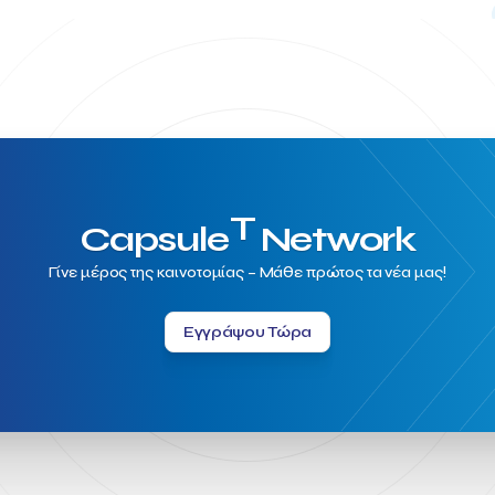
T
Capsule
Network
Γίνε μέρος της καινοτομίας – Μάθε πρώτος τα νέα μας!
Εγγράψου Τώρα