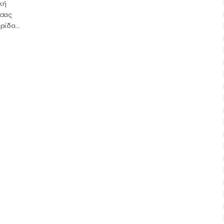
κή
 σας
ίδα...