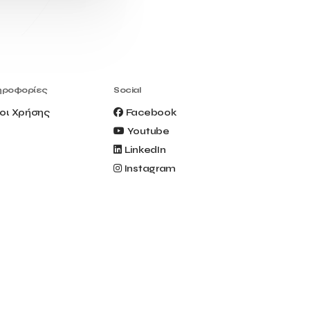
Civitel Akali Hotel
Clio Muse
Clio Muse Tours
Closing Ceremony
Contest
Contribution to the Upgrading of the
Greek Tourism Product
Creta Maris
Creta Palm
ηροφορίες
Social
Crete Golf Club
Crowd Dialog
οι Χρήσης
Facebook
Culture
Culture App
Youtube
Cynthia Harvey
Cyprus
LinkedIn
Del Sol Hotel & Spa
Deliverback
Instagram
Demokritos
Deputy Minister of Development and
Investments
Deputy Minister of Tourism
Diana Group Hotels
Douwe Egberts
Douwe Egberts/Foodrinco
EIF
ESA space solutions
EV Loader
Easy Drive
Elevate Greece
Endeavor Greece
Energy