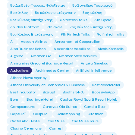
5ο Διεθνές Φόρουμ Φιλοξενίας
5ο Συνέδριο Τουρισμού
5ο κύκλος
5ο κύκλος επιτάχυνσης
5ος κύκλος
5ος κύκλος επιτάχυνσης
6o fintech talks
6th Cycle
6ο Idea Platform
7th cycle
7ος Κύκλος Επιτάχυνσης
8ος Κύκλος Επιτάχυνσης
9th Fintech Talks
9ο fintech talks
AI
Aegean Airlines
Agreement of Cooperation
Alba Business School
Alexandros Vassilikos
Alexis Komselis
Algomo
Amazon Go
Amazon Web Services
Amirandes Grecotel Boutique Resort
Angela Gerekou
Applications
Archimedes Center
Artificial Intelligence
Athens News Agency
Athens University of Economics & Business
Best accelerator
Best incubator
Bizrupt
Booths 34-35
BoozeMeApp
Borrn
Boutique Hotel
Cactus Royal Spa & Resort Hotel.
Campsaround
Canaves Oia Suites
Candia Beer
T
Capsule
CaspuleT
Cellarhopping
Citathlon
Civitel Akali Hotel
Clio Muse
Clio Muse Tours
Closing Ceremony
Contest