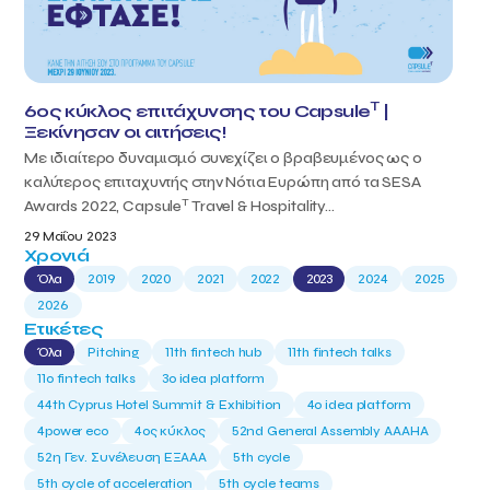
T
6ος κύκλος επιτάχυνσης του Capsule
|
Ξεκίνησαν οι αιτήσεις!
Με ιδιαίτερο δυναμισμό συνεχίζει ο βραβευμένος ως ο
καλύτερος επιταχυντής στην Νότια Ευρώπη από τα SESA
T
Awards 2022, Capsule
Travel & Hospitality...
29 Μαΐου 2023
Χρονιά
Όλα
2019
2020
2021
2022
2023
2024
2025
2026
Ετικέτες
Όλα
Pitching
11th fintech hub
11th fintech talks
11ο fintech talks
3o idea platform
44th Cyprus Hotel Summit & Exhibition
4o idea platform
4power eco
4ος κύκλος
52nd General Assembly AAAHA
52η Γεν. Συνέλευση ΕΞΑΑΑ
5th cycle
5th cycle of acceleration
5th cycle teams