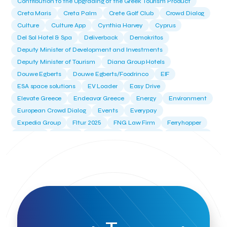
Contribution to the Upgrading of the Greek Tourism Product
Creta Maris
Creta Palm
Crete Golf Club
Crowd Dialog
Culture
Culture App
Cynthia Harvey
Cyprus
Del Sol Hotel & Spa
Deliverback
Demokritos
Deputy Minister of Development and Investments
Deputy Minister of Tourism
Diana Group Hotels
Douwe Egberts
Douwe Egberts/Foodrinco
EIF
ESA space solutions
EV Loader
Easy Drive
Elevate Greece
Endeavor Greece
Energy
Environment
European Crowd Dialog
Events
Everypay
Expedia Group
FItur 2025
FNG Law Firm
Ferryhopper
Field Trip
Fintech
Fitur 2023
Foodrinco
Found.ation
Ftelos Brewery
GNTO
Galaxy Beach Resort
Geoffrey Pyatt
Google
Google Cloud
Grampsas winery
Grecotel
Greece National Tourism Organization
Greece no limits
Greek Fintech Hub
Greek Fintech Hub 1.0 Conference
Greek Hospitality Awards 2022
Greek Hospitality Mentor
Greek National Tourism Organization
Gregorios Siourounis