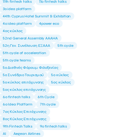
11th fintech talks
11ο fintech talks
3o idea platform
44th Cyprus Hotel Summit & Exhibition
4o idea platform
4power eco
4ος κύκλος
52nd General Assembly AAAHA
52η Γεν. Συνέλευση ΕΞΑΑΑ
5th cycle
5th cycle of acceleration
5th cycle teams
5ο Διεθνές Φόρουμ Φιλοξενίας
5ο Συνέδριο Τουρισμού
5ο κύκλος
5ο κύκλος επιτάχυνσης
5ος κύκλος
5ος κύκλος επιτάχυνσης
6o fintech talks
6th Cycle
6ο Idea Platform
7th cycle
7ος Κύκλος Επιτάχυνσης
8ος Κύκλος Επιτάχυνσης
9th Fintech Talks
9ο fintech talks
AI
Aegean Airlines