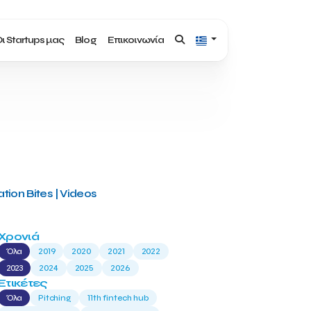
ι Startups μας
Blog
Επικοινωνία
tion Bites | Videos
Χρονιά
Όλα
2019
2020
2021
2022
2023
2024
2025
2026
Ετικέτες
Όλα
Pitching
11th fintech hub