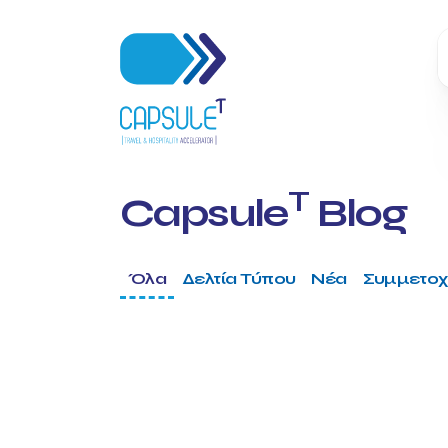
T
Capsule
Blog
Όλα
Δελτία Τύπου
Νέα
Συμμετοχ