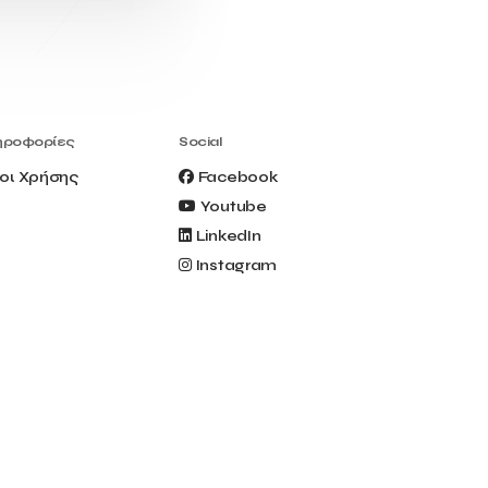
Civitel Akali Hotel
Clio Muse
Clio Muse Tours
Closing Ceremony
Contest
Contribution to the Upgrading of the
Greek Tourism Product
Creta Maris
Creta Palm
ηροφορίες
Social
Crete Golf Club
Crowd Dialog
οι Χρήσης
Facebook
Culture
Culture App
Youtube
Cynthia Harvey
Cyprus
LinkedIn
Del Sol Hotel & Spa
Deliverback
Instagram
Demokritos
Deputy Minister of Development and
Investments
Deputy Minister of Tourism
Diana Group Hotels
Douwe Egberts
Douwe Egberts/Foodrinco
EIF
ESA space solutions
EV Loader
Easy Drive
Elevate Greece
Endeavor Greece
Energy