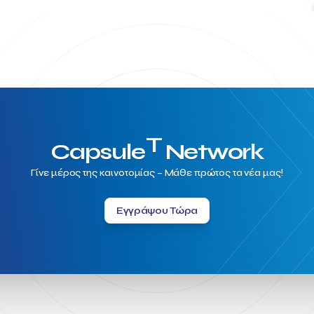
T
Capsule
Network
Γίνε μέρος της καινοτομίας – Μάθε πρώτος τα νέα μας!
Εγγράψου Τώρα