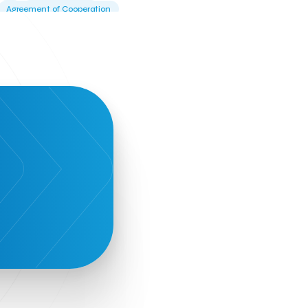
Agreement of Cooperation
Alba Business School
Alexandros Vassilikos
Alexis Komselis
Algomo
Amazon Go
Amazon Web Services
Amirandes Grecotel Boutique Resort
Angela Gerekou
Applications
Archimedes Center
Artificial Intelligence
Athens News Agency
Athens University of Economics &
Business
Best accelerator
Best incubator
Bizrupt
Booths 34-35
BoozeMeApp
Borrn
Boutique Hotel
Cactus Royal Spa & Resort Hotel.
Campsaround
Canaves Oia Suites
T
Candia Beer
Capsule
CaspuleT
Cellarhopping
Citathlon