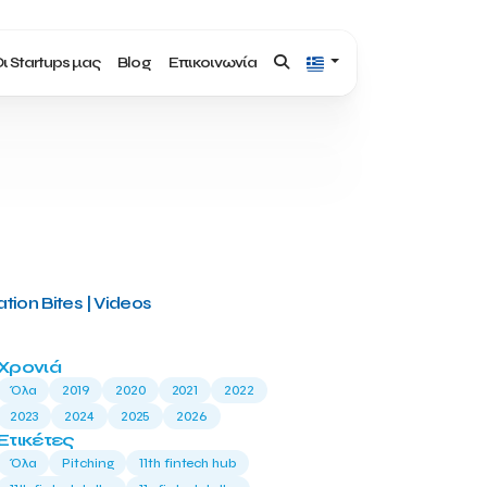
ι Startups μας
Blog
Επικοινωνία
tion Bites | Videos
Χρονιά
Όλα
2019
2020
2021
2022
2023
2024
2025
2026
Ετικέτες
Όλα
Pitching
11th fintech hub