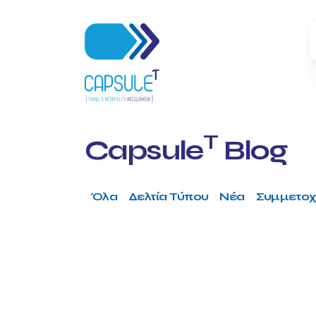
T
Capsule
Blog
Όλα
Δελτία Τύπου
Νέα
Συμμετοχ