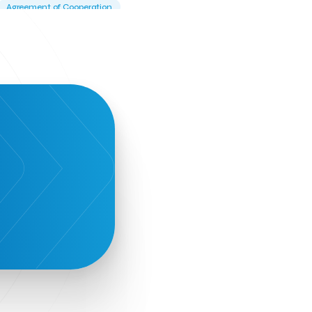
Agreement of Cooperation
Alba Business School
Alexandros Vassilikos
Alexis Komselis
Algomo
Amazon Go
Amazon Web Services
Amirandes Grecotel Boutique Resort
Angela Gerekou
Applications
Archimedes Center
Artificial Intelligence
Athens News Agency
Athens University of Economics &
Business
Best accelerator
Best incubator
Bizrupt
Booths 34-35
BoozeMeApp
Borrn
Boutique Hotel
Cactus Royal Spa & Resort Hotel.
Campsaround
Canaves Oia Suites
T
Candia Beer
Capsule
CaspuleT
Cellarhopping
Citathlon