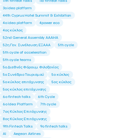
11th fintech talks
11ο fintech talks
3o idea platform
44th Cyprus Hotel Summit & Exhibition
4o idea platform
4power eco
4ος κύκλος
52nd General Assembly AAAHA
52η Γεν. Συνέλευση ΕΞΑΑΑ
5th cycle
5th cycle of acceleration
5th cycle teams
5ο Διεθνές Φόρουμ Φιλοξενίας
5ο Συνέδριο Τουρισμού
5ο κύκλος
5ο κύκλος επιτάχυνσης
5ος κύκλος
5ος κύκλος επιτάχυνσης
6o fintech talks
6th Cycle
6ο Idea Platform
7th cycle
7ος Κύκλος Επιτάχυνσης
8ος Κύκλος Επιτάχυνσης
9th Fintech Talks
9ο fintech talks
AI
Aegean Airlines