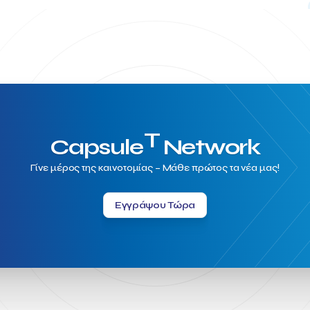
T
Capsule
Network
Γίνε μέρος της καινοτομίας – Μάθε πρώτος τα νέα μας!
Εγγράψου Τώρα