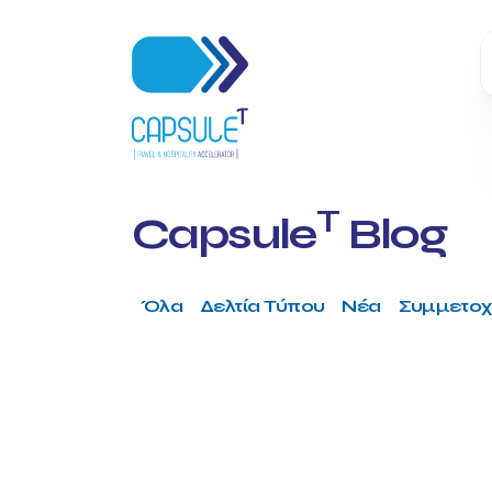
T
Capsule
Blog
Όλα
Δελτία Τύπου
Νέα
Συμμετοχ