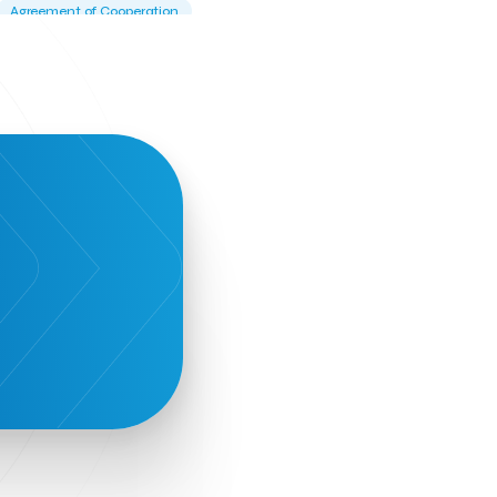
Agreement of Cooperation
Alba Business School
Alexandros Vassilikos
Alexis Komselis
Algomo
Amazon Go
Amazon Web Services
Amirandes Grecotel Boutique Resort
Angela Gerekou
Applications
Archimedes Center
Artificial Intelligence
Athens News Agency
Athens University of Economics &
Business
Best accelerator
Best incubator
Bizrupt
Booths 34-35
BoozeMeApp
Borrn
Boutique Hotel
Cactus Royal Spa & Resort Hotel.
Campsaround
Canaves Oia Suites
T
Candia Beer
Capsule
CaspuleT
Cellarhopping
Citathlon