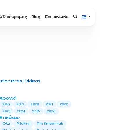
ι Startups μας
Blog
Επικοινωνία
tion Bites | Videos
Χρονιά
Όλα
2019
2020
2021
2022
2023
2024
2025
2026
Ετικέτες
Όλα
Pitching
11th fintech hub