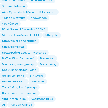
11th fintech talks
11ο fintech talks
3o idea platform
44th Cyprus Hotel Summit & Exhibition
4o idea platform
4power eco
4ος κύκλος
52nd General Assembly AAAHA
52η Γεν. Συνέλευση ΕΞΑΑΑ
5th cycle
5th cycle of acceleration
5th cycle teams
5ο Διεθνές Φόρουμ Φιλοξενίας
5ο Συνέδριο Τουρισμού
5ο κύκλος
5ο κύκλος επιτάχυνσης
5ος κύκλος
5ος κύκλος επιτάχυνσης
6o fintech talks
6th Cycle
6ο Idea Platform
7th cycle
7ος Κύκλος Επιτάχυνσης
8ος Κύκλος Επιτάχυνσης
9th Fintech Talks
9ο fintech talks
AI
Aegean Airlines