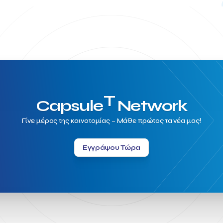
T
Capsule
Network
Γίνε μέρος της καινοτομίας – Μάθε πρώτος τα νέα μας!
Εγγράψου Τώρα