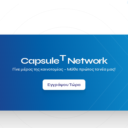
T
Capsule
Network
Γίνε μέρος της καινοτομίας – Μάθε πρώτος τα νέα μας!
Εγγράψου Τώρα