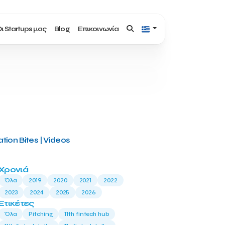
ι Startups μας
Blog
Επικοινωνία
tion Bites | Videos
Χρονιά
Όλα
2019
2020
2021
2022
2023
2024
2025
2026
Ετικέτες
Όλα
Pitching
11th fintech hub