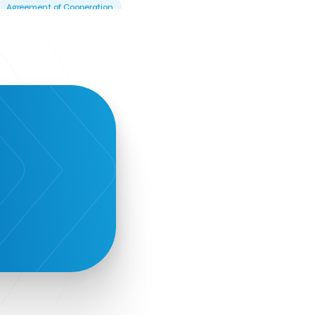
Agreement of Cooperation
Alba Business School
Alexandros Vassilikos
Alexis Komselis
Algomo
Amazon Go
Amazon Web Services
Amirandes Grecotel Boutique Resort
Angela Gerekou
Applications
Archimedes Center
Artificial Intelligence
Athens News Agency
Athens University of Economics &
Business
Best accelerator
Best incubator
Bizrupt
Booths 34-35
BoozeMeApp
Borrn
Boutique Hotel
Cactus Royal Spa & Resort Hotel.
Campsaround
Canaves Oia Suites
T
Candia Beer
Capsule
CaspuleT
Cellarhopping
Citathlon