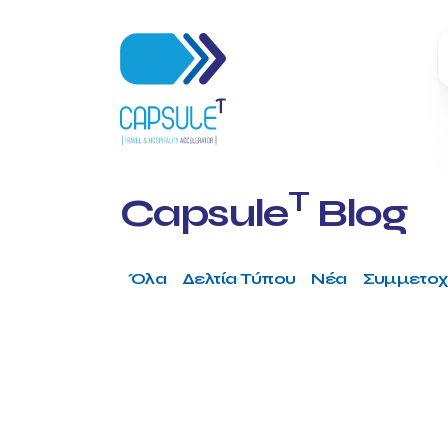
T
Capsule
Blog
Όλα
Δελτία Τύπου
Νέα
Συμμετοχ