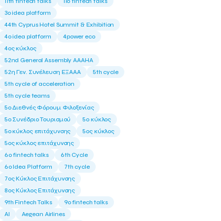
11th fintech talks
11ο fintech talks
3o idea platform
44th Cyprus Hotel Summit & Exhibition
4o idea platform
4power eco
4ος κύκλος
52nd General Assembly AAAHA
52η Γεν. Συνέλευση ΕΞΑΑΑ
5th cycle
5th cycle of acceleration
5th cycle teams
5ο Διεθνές Φόρουμ Φιλοξενίας
5ο Συνέδριο Τουρισμού
5ο κύκλος
5ο κύκλος επιτάχυνσης
5ος κύκλος
5ος κύκλος επιτάχυνσης
6o fintech talks
6th Cycle
6ο Idea Platform
7th cycle
7ος Κύκλος Επιτάχυνσης
8ος Κύκλος Επιτάχυνσης
9th Fintech Talks
9ο fintech talks
AI
Aegean Airlines