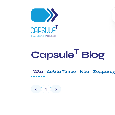
T
Capsule
Blog
Όλα
Δελτία Τύπου
Νέα
Συμμετοχ
‹
1
›