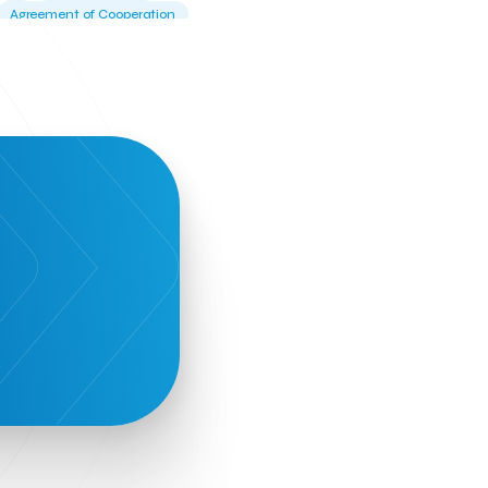
Agreement of Cooperation
Alba Business School
Alexandros Vassilikos
Alexis Komselis
Algomo
Amazon Go
Amazon Web Services
Amirandes Grecotel Boutique Resort
Angela Gerekou
Applications
Archimedes Center
Artificial Intelligence
Athens News Agency
Athens University of Economics &
Business
Best accelerator
Best incubator
Bizrupt
Booths 34-35
BoozeMeApp
Borrn
Boutique Hotel
Cactus Royal Spa & Resort Hotel.
Campsaround
Canaves Oia Suites
T
Candia Beer
Capsule
CaspuleT
Cellarhopping
Citathlon