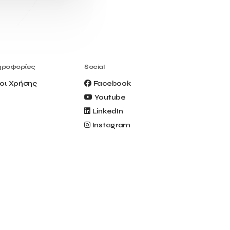
Civitel Akali Hotel
Clio Muse
Clio Muse Tours
Closing Ceremony
Contest
Contribution to the Upgrading of the
Greek Tourism Product
Creta Maris
Creta Palm
ηροφορίες
Social
Crete Golf Club
Crowd Dialog
οι Χρήσης
Facebook
Culture
Culture App
Youtube
Cynthia Harvey
Cyprus
LinkedIn
Del Sol Hotel & Spa
Deliverback
Instagram
Demokritos
Deputy Minister of Development and
Investments
Deputy Minister of Tourism
Diana Group Hotels
Douwe Egberts
Douwe Egberts/Foodrinco
EIF
ESA space solutions
EV Loader
Easy Drive
Elevate Greece
Endeavor Greece
Energy