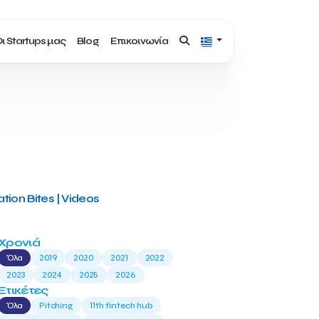
ι Startups μας
Blog
Επικοινωνία
tion Bites | Videos
Χρονιά
Όλα
2019
2020
2021
2022
2023
2024
2025
2026
Ετικέτες
Όλα
Pitching
11th fintech hub