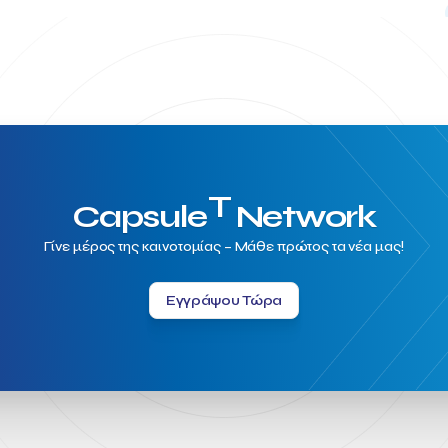
T
Capsule
Network
Γίνε μέρος της καινοτομίας – Μάθε πρώτος τα νέα μας!
Εγγράψου Τώρα