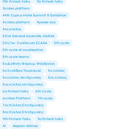
11th fintech talks
11ο fintech talks
3o idea platform
44th Cyprus Hotel Summit & Exhibition
4o idea platform
4power eco
4ος κύκλος
52nd General Assembly AAAHA
52η Γεν. Συνέλευση ΕΞΑΑΑ
5th cycle
5th cycle of acceleration
5th cycle teams
5ο Διεθνές Φόρουμ Φιλοξενίας
5ο Συνέδριο Τουρισμού
5ο κύκλος
5ο κύκλος επιτάχυνσης
5ος κύκλος
5ος κύκλος επιτάχυνσης
6o fintech talks
6th Cycle
6ο Idea Platform
7th cycle
7ος Κύκλος Επιτάχυνσης
8ος Κύκλος Επιτάχυνσης
9th Fintech Talks
9ο fintech talks
AI
Aegean Airlines