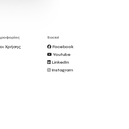
Civitel Akali Hotel
Clio Muse
Clio Muse Tours
Closing Ceremony
Contest
Contribution to the Upgrading of the
Greek Tourism Product
Creta Maris
Creta Palm
ηροφορίες
Social
Crete Golf Club
Crowd Dialog
οι Χρήσης
Facebook
Culture
Culture App
Youtube
Cynthia Harvey
Cyprus
LinkedIn
Del Sol Hotel & Spa
Deliverback
Instagram
Demokritos
Deputy Minister of Development and
Investments
Deputy Minister of Tourism
Diana Group Hotels
Douwe Egberts
Douwe Egberts/Foodrinco
EIF
ESA space solutions
EV Loader
Easy Drive
Elevate Greece
Endeavor Greece
Energy