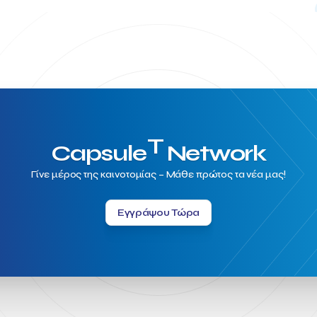
T
Capsule
Network
Γίνε μέρος της καινοτομίας – Μάθε πρώτος τα νέα μας!
Εγγράψου Τώρα