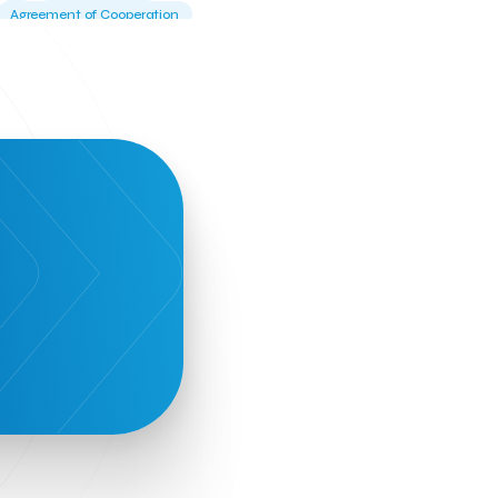
Agreement of Cooperation
Alba Business School
Alexandros Vassilikos
Alexis Komselis
Algomo
Amazon Go
Amazon Web Services
Amirandes Grecotel Boutique Resort
Angela Gerekou
Applications
Archimedes Center
Artificial Intelligence
Athens News Agency
Athens University of Economics &
Business
Best accelerator
Best incubator
Bizrupt
Booths 34-35
BoozeMeApp
Borrn
Boutique Hotel
Cactus Royal Spa & Resort Hotel.
Campsaround
Canaves Oia Suites
T
Candia Beer
Capsule
CaspuleT
Cellarhopping
Citathlon