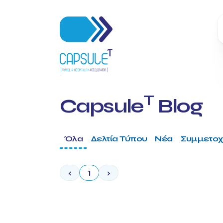
T
Capsule
Blog
Όλα
Δελτία Τύπου
Νέα
Συμμετοχ
‹
1
›