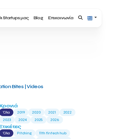
ι Startups μας
Blog
Επικοινωνία
tion Bites | Videos
Χρονιά
Όλα
2019
2020
2021
2022
2023
2024
2025
2026
Ετικέτες
Όλα
Pitching
11th fintech hub