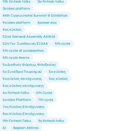
11th fintech talks
11ο fintech talks
3o idea platform
44th Cyprus Hotel Summit & Exhibition
4o idea platform
4power eco
4ος κύκλος
52nd General Assembly AAAHA
52η Γεν. Συνέλευση ΕΞΑΑΑ
5th cycle
5th cycle of acceleration
5th cycle teams
5ο Διεθνές Φόρουμ Φιλοξενίας
5ο Συνέδριο Τουρισμού
5ο κύκλος
5ο κύκλος επιτάχυνσης
5ος κύκλος
5ος κύκλος επιτάχυνσης
6o fintech talks
6th Cycle
6ο Idea Platform
7th cycle
7ος Κύκλος Επιτάχυνσης
8ος Κύκλος Επιτάχυνσης
9th Fintech Talks
9ο fintech talks
AI
Aegean Airlines