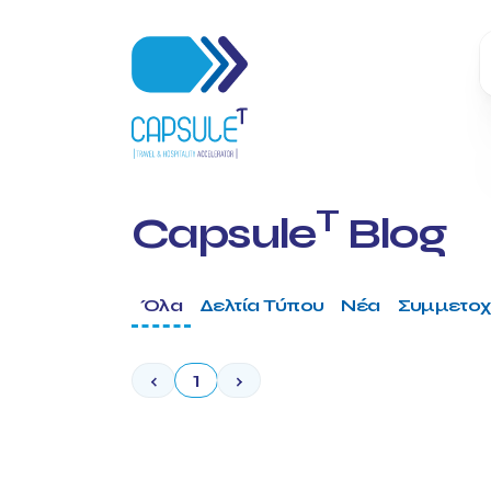
T
Capsule
Blog
Όλα
Δελτία Τύπου
Νέα
Συμμετοχ
‹
1
›