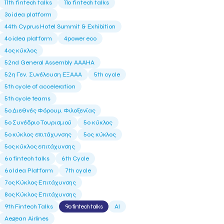
11th fintech talks
11ο fintech talks
3o idea platform
44th Cyprus Hotel Summit & Exhibition
4o idea platform
4power eco
4ος κύκλος
52nd General Assembly AAAHA
52η Γεν. Συνέλευση ΕΞΑΑΑ
5th cycle
5th cycle of acceleration
5th cycle teams
5ο Διεθνές Φόρουμ Φιλοξενίας
5ο Συνέδριο Τουρισμού
5ο κύκλος
5ο κύκλος επιτάχυνσης
5ος κύκλος
5ος κύκλος επιτάχυνσης
6o fintech talks
6th Cycle
6ο Idea Platform
7th cycle
7ος Κύκλος Επιτάχυνσης
8ος Κύκλος Επιτάχυνσης
9th Fintech Talks
9ο fintech talks
AI
Aegean Airlines