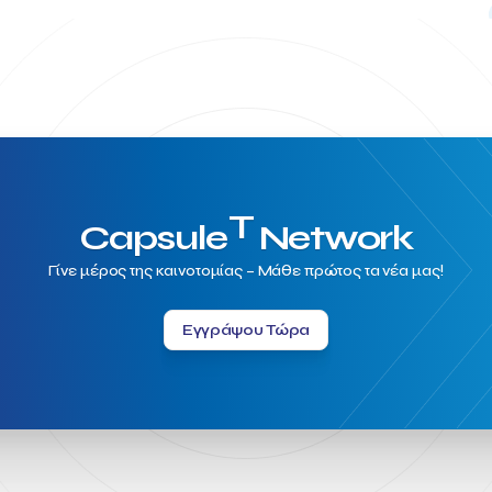
T
Capsule
Network
Γίνε μέρος της καινοτομίας – Μάθε πρώτος τα νέα μας!
Εγγράψου Τώρα