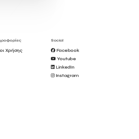
Civitel Akali Hotel
Clio Muse
Clio Muse Tours
Closing Ceremony
Contest
Contribution to the Upgrading of the
Greek Tourism Product
Creta Maris
Creta Palm
ηροφορίες
Social
Crete Golf Club
Crowd Dialog
οι Χρήσης
Facebook
Culture
Culture App
Youtube
Cynthia Harvey
Cyprus
LinkedIn
Del Sol Hotel & Spa
Deliverback
Instagram
Demokritos
Deputy Minister of Development and
Investments
Deputy Minister of Tourism
Diana Group Hotels
Douwe Egberts
Douwe Egberts/Foodrinco
EIF
ESA space solutions
EV Loader
Easy Drive
Elevate Greece
Endeavor Greece
Energy