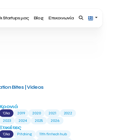
ι Startups μας
Blog
Επικοινωνία
tion Bites | Videos
Χρονιά
Όλα
2019
2020
2021
2022
2023
2024
2025
2026
Ετικέτες
Όλα
Pitching
11th fintech hub