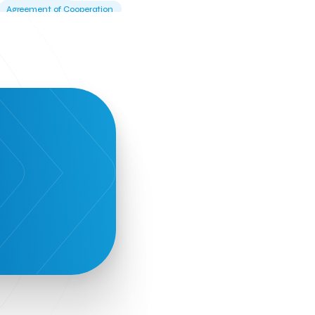
Agreement of Cooperation
Alba Business School
Alexandros Vassilikos
Alexis Komselis
Algomo
Amazon Go
Amazon Web Services
Amirandes Grecotel Boutique Resort
Angela Gerekou
Applications
Archimedes Center
Artificial Intelligence
Athens News Agency
Athens University of Economics &
Business
Best accelerator
Best incubator
Bizrupt
Booths 34-35
BoozeMeApp
Borrn
Boutique Hotel
Cactus Royal Spa & Resort Hotel.
Campsaround
Canaves Oia Suites
T
Candia Beer
Capsule
CaspuleT
Cellarhopping
Citathlon