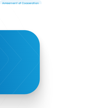
Agreement of Cooperation
Alba Business School
Alexandros Vassilikos
Alexis Komselis
Algomo
Amazon Go
Amazon Web Services
Amirandes Grecotel Boutique Resort
Angela Gerekou
Applications
Archimedes Center
Artificial Intelligence
Athens News Agency
Athens University of Economics &
Business
Best accelerator
Best incubator
Bizrupt
Booths 34-35
BoozeMeApp
Borrn
Boutique Hotel
Cactus Royal Spa & Resort Hotel.
Campsaround
Canaves Oia Suites
T
Candia Beer
Capsule
CaspuleT
Cellarhopping
Citathlon