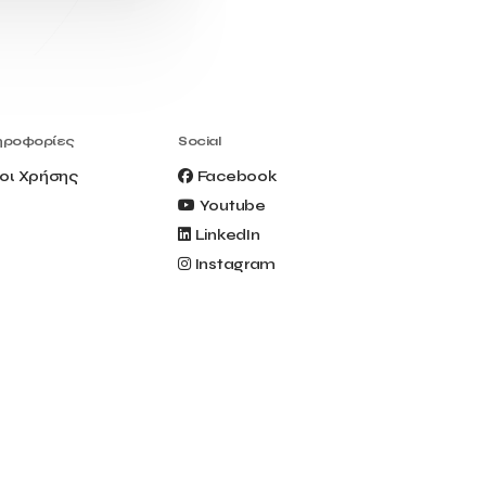
Civitel Akali Hotel
Clio Muse
Clio Muse Tours
Closing Ceremony
Contest
Contribution to the Upgrading of the
Greek Tourism Product
Creta Maris
Creta Palm
ηροφορίες
Social
Crete Golf Club
Crowd Dialog
οι Χρήσης
Facebook
Culture
Culture App
Youtube
Cynthia Harvey
Cyprus
LinkedIn
Del Sol Hotel & Spa
Deliverback
Instagram
Demokritos
Deputy Minister of Development and
Investments
Deputy Minister of Tourism
Diana Group Hotels
Douwe Egberts
Douwe Egberts/Foodrinco
EIF
ESA space solutions
EV Loader
Easy Drive
Elevate Greece
Endeavor Greece
Energy