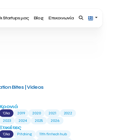
ι Startups μας
Blog
Επικοινωνία
tion Bites | Videos
Χρονιά
Όλα
2019
2020
2021
2022
2023
2024
2025
2026
Ετικέτες
Όλα
Pitching
11th fintech hub