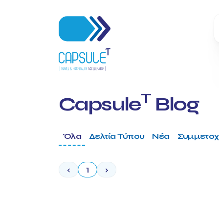
T
Capsule
Blog
Όλα
Δελτία Τύπου
Νέα
Συμμετοχ
‹
1
›