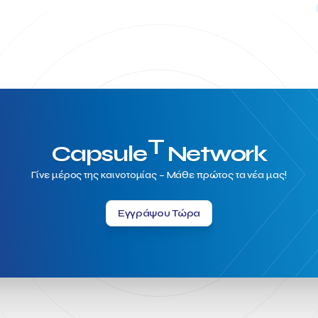
T
Capsule
Network
Γίνε μέρος της καινοτομίας – Μάθε πρώτος τα νέα μας!
Εγγράψου Τώρα