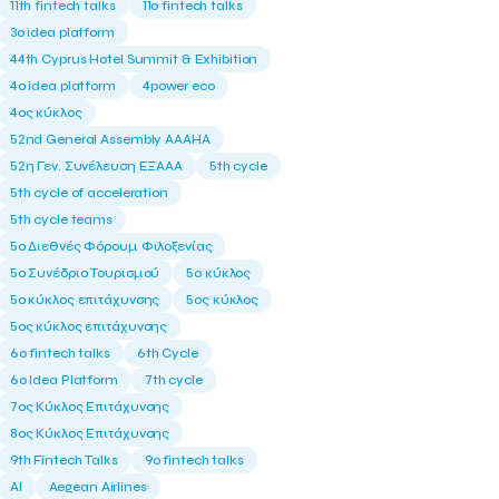
11th fintech talks
11ο fintech talks
3o idea platform
44th Cyprus Hotel Summit & Exhibition
4o idea platform
4power eco
4ος κύκλος
52nd General Assembly AAAHA
52η Γεν. Συνέλευση ΕΞΑΑΑ
5th cycle
5th cycle of acceleration
5th cycle teams
5ο Διεθνές Φόρουμ Φιλοξενίας
5ο Συνέδριο Τουρισμού
5ο κύκλος
5ο κύκλος επιτάχυνσης
5ος κύκλος
5ος κύκλος επιτάχυνσης
6o fintech talks
6th Cycle
6ο Idea Platform
7th cycle
7ος Κύκλος Επιτάχυνσης
8ος Κύκλος Επιτάχυνσης
9th Fintech Talks
9ο fintech talks
AI
Aegean Airlines