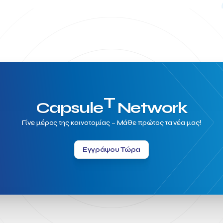
T
Capsule
Network
Γίνε μέρος της καινοτομίας – Μάθε πρώτος τα νέα μας!
Εγγράψου Τώρα