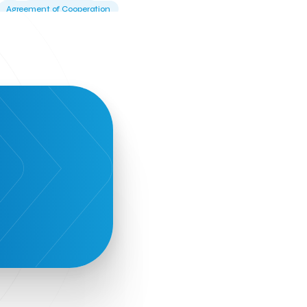
Agreement of Cooperation
Alba Business School
Alexandros Vassilikos
Alexis Komselis
Algomo
Amazon Go
Amazon Web Services
Amirandes Grecotel Boutique Resort
Angela Gerekou
Applications
Archimedes Center
Artificial Intelligence
Athens News Agency
Athens University of Economics &
Business
Best accelerator
Best incubator
Bizrupt
Booths 34-35
BoozeMeApp
Borrn
Boutique Hotel
Cactus Royal Spa & Resort Hotel.
Campsaround
Canaves Oia Suites
T
Candia Beer
Capsule
CaspuleT
Cellarhopping
Citathlon