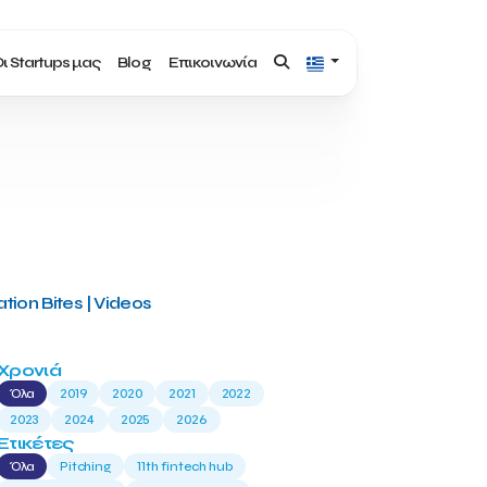
ι Startups μας
Blog
Επικοινωνία
tion Bites | Videos
Χρονιά
Όλα
2019
2020
2021
2022
2023
2024
2025
2026
Ετικέτες
Όλα
Pitching
11th fintech hub