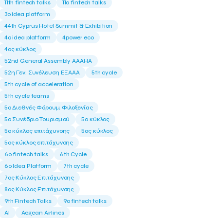
11th fintech talks
11ο fintech talks
3o idea platform
44th Cyprus Hotel Summit & Exhibition
4o idea platform
4power eco
4ος κύκλος
52nd General Assembly AAAHA
52η Γεν. Συνέλευση ΕΞΑΑΑ
5th cycle
5th cycle of acceleration
5th cycle teams
5ο Διεθνές Φόρουμ Φιλοξενίας
5ο Συνέδριο Τουρισμού
5ο κύκλος
5ο κύκλος επιτάχυνσης
5ος κύκλος
5ος κύκλος επιτάχυνσης
6o fintech talks
6th Cycle
6ο Idea Platform
7th cycle
7ος Κύκλος Επιτάχυνσης
8ος Κύκλος Επιτάχυνσης
9th Fintech Talks
9ο fintech talks
AI
Aegean Airlines