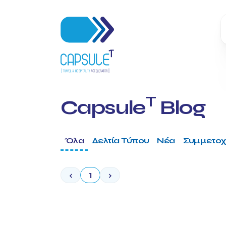
T
Capsule
Blog
Όλα
Δελτία Τύπου
Νέα
Συμμετοχ
‹
1
›