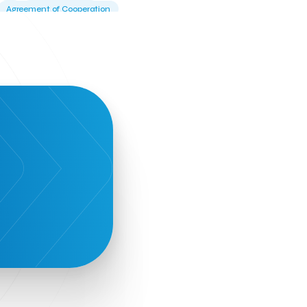
Agreement of Cooperation
Alba Business School
Alexandros Vassilikos
Alexis Komselis
Algomo
Amazon Go
Amazon Web Services
Amirandes Grecotel Boutique Resort
Angela Gerekou
Applications
Archimedes Center
Artificial Intelligence
Athens News Agency
Athens University of Economics &
Business
Best accelerator
Best incubator
Bizrupt
Booths 34-35
BoozeMeApp
Borrn
Boutique Hotel
Cactus Royal Spa & Resort Hotel.
Campsaround
Canaves Oia Suites
T
Candia Beer
Capsule
CaspuleT
Cellarhopping
Citathlon