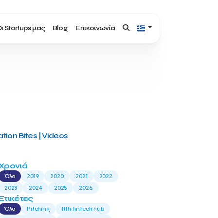
ι Startups μας
Blog
Επικοινωνία
tion Bites | Videos
Χρονιά
Όλα
2019
2020
2021
2022
2023
2024
2025
2026
Ετικέτες
Όλα
Pitching
11th fintech hub