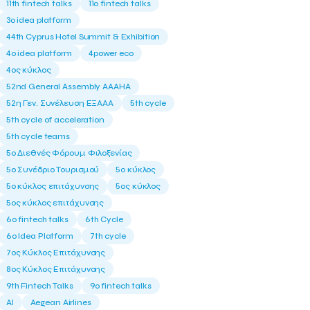
11th fintech talks
11ο fintech talks
3o idea platform
44th Cyprus Hotel Summit & Exhibition
4o idea platform
4power eco
4ος κύκλος
52nd General Assembly AAAHA
52η Γεν. Συνέλευση ΕΞΑΑΑ
5th cycle
5th cycle of acceleration
5th cycle teams
5ο Διεθνές Φόρουμ Φιλοξενίας
5ο Συνέδριο Τουρισμού
5ο κύκλος
5ο κύκλος επιτάχυνσης
5ος κύκλος
5ος κύκλος επιτάχυνσης
6o fintech talks
6th Cycle
6ο Idea Platform
7th cycle
7ος Κύκλος Επιτάχυνσης
8ος Κύκλος Επιτάχυνσης
9th Fintech Talks
9ο fintech talks
AI
Aegean Airlines