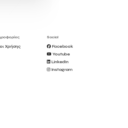
Civitel Akali Hotel
Clio Muse
Clio Muse Tours
Closing Ceremony
Contest
Contribution to the Upgrading of the
Greek Tourism Product
Creta Maris
Creta Palm
ηροφορίες
Social
Crete Golf Club
Crowd Dialog
οι Χρήσης
Facebook
Culture
Culture App
Youtube
Cynthia Harvey
Cyprus
LinkedIn
Del Sol Hotel & Spa
Deliverback
Instagram
Demokritos
Deputy Minister of Development and
Investments
Deputy Minister of Tourism
Diana Group Hotels
Douwe Egberts
Douwe Egberts/Foodrinco
EIF
ESA space solutions
EV Loader
Easy Drive
Elevate Greece
Endeavor Greece
Energy