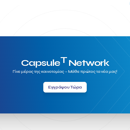
T
Capsule
Network
Γίνε μέρος της καινοτομίας – Μάθε πρώτος τα νέα μας!
Εγγράψου Τώρα