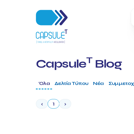
T
Capsule
Blog
Όλα
Δελτία Τύπου
Νέα
Συμμετοχ
‹
1
›