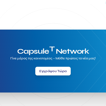
T
Capsule
Network
Γίνε μέρος της καινοτομίας – Μάθε πρώτος τα νέα μας!
Εγγράψου Τώρα