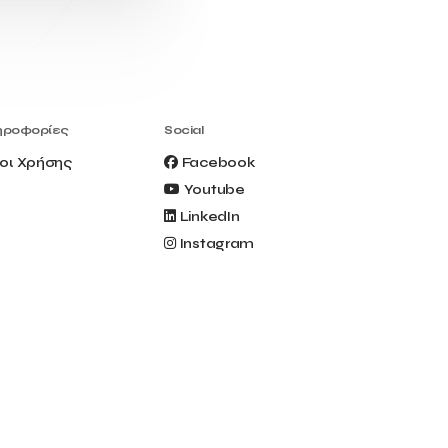
Civitel Akali Hotel
Clio Muse
Clio Muse Tours
Closing Ceremony
Contest
Contribution to the Upgrading of the
Greek Tourism Product
Creta Maris
Creta Palm
ηροφορίες
Social
Crete Golf Club
Crowd Dialog
οι Χρήσης
Facebook
Culture
Culture App
Youtube
Cynthia Harvey
Cyprus
LinkedIn
Del Sol Hotel & Spa
Deliverback
Instagram
Demokritos
Deputy Minister of Development and
Investments
Deputy Minister of Tourism
Diana Group Hotels
Douwe Egberts
Douwe Egberts/Foodrinco
EIF
ESA space solutions
EV Loader
Easy Drive
Elevate Greece
Endeavor Greece
Energy