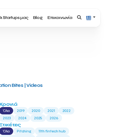
ι Startups μας
Blog
Επικοινωνία
tion Bites | Videos
Χρονιά
Όλα
2019
2020
2021
2022
2023
2024
2025
2026
Ετικέτες
Όλα
Pitching
11th fintech hub