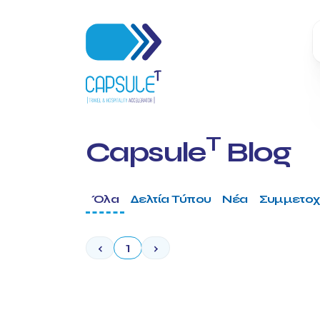
T
Capsule
Blog
Όλα
Δελτία Τύπου
Νέα
Συμμετοχ
‹
1
›