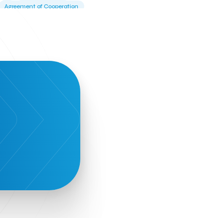
Agreement of Cooperation
Alba Business School
Alexandros Vassilikos
Alexis Komselis
Algomo
Amazon Go
Amazon Web Services
Amirandes Grecotel Boutique Resort
Angela Gerekou
Applications
Archimedes Center
Artificial Intelligence
Athens News Agency
Athens University of Economics &
Business
Best accelerator
Best incubator
Bizrupt
Booths 34-35
BoozeMeApp
Borrn
Boutique Hotel
Cactus Royal Spa & Resort Hotel.
Campsaround
Canaves Oia Suites
T
Candia Beer
Capsule
CaspuleT
Cellarhopping
Citathlon