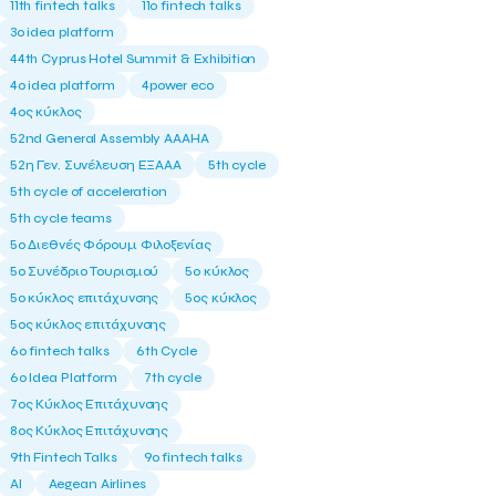
11th fintech talks
11ο fintech talks
3o idea platform
44th Cyprus Hotel Summit & Exhibition
4o idea platform
4power eco
4ος κύκλος
52nd General Assembly AAAHA
52η Γεν. Συνέλευση ΕΞΑΑΑ
5th cycle
5th cycle of acceleration
5th cycle teams
5ο Διεθνές Φόρουμ Φιλοξενίας
5ο Συνέδριο Τουρισμού
5ο κύκλος
5ο κύκλος επιτάχυνσης
5ος κύκλος
5ος κύκλος επιτάχυνσης
6o fintech talks
6th Cycle
6ο Idea Platform
7th cycle
7ος Κύκλος Επιτάχυνσης
8ος Κύκλος Επιτάχυνσης
9th Fintech Talks
9ο fintech talks
AI
Aegean Airlines