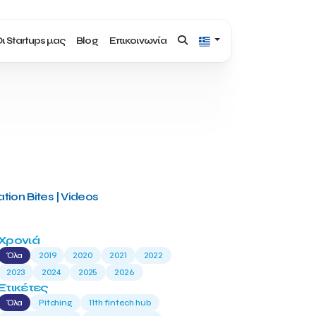
ι Startups μας
Blog
Επικοινωνία
tion Bites | Videos
Χρονιά
Όλα
2019
2020
2021
2022
2023
2024
2025
2026
Ετικέτες
Όλα
Pitching
11th fintech hub