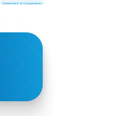
Agreement of Cooperation
Alba Business School
Alexandros Vassilikos
Alexis Komselis
Algomo
Amazon Go
Amazon Web Services
Amirandes Grecotel Boutique Resort
Angela Gerekou
Applications
Archimedes Center
Artificial Intelligence
Athens News Agency
Athens University of Economics &
Business
Best accelerator
Best incubator
Bizrupt
Booths 34-35
BoozeMeApp
Borrn
Boutique Hotel
Cactus Royal Spa & Resort Hotel.
Campsaround
Canaves Oia Suites
T
Candia Beer
Capsule
CaspuleT
Cellarhopping
Citathlon