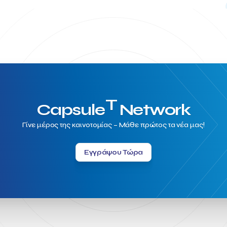
T
Capsule
Network
Γίνε μέρος της καινοτομίας – Μάθε πρώτος τα νέα μας!
Εγγράψου Τώρα