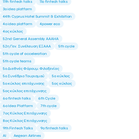
11th fintech talks
11ο fintech talks
3o idea platform
44th Cyprus Hotel Summit & Exhibition
4o idea platform
4power eco
4ος κύκλος
52nd General Assembly AAAHA
52η Γεν. Συνέλευση ΕΞΑΑΑ
5th cycle
5th cycle of acceleration
5th cycle teams
5ο Διεθνές Φόρουμ Φιλοξενίας
5ο Συνέδριο Τουρισμού
5ο κύκλος
5ο κύκλος επιτάχυνσης
5ος κύκλος
5ος κύκλος επιτάχυνσης
6o fintech talks
6th Cycle
6ο Idea Platform
7th cycle
7ος Κύκλος Επιτάχυνσης
8ος Κύκλος Επιτάχυνσης
9th Fintech Talks
9ο fintech talks
AI
Aegean Airlines