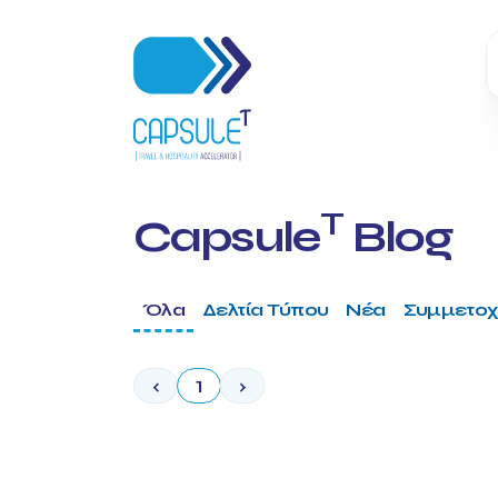
T
Capsule
Blog
Όλα
Δελτία Τύπου
Νέα
Συμμετοχ
‹
1
›