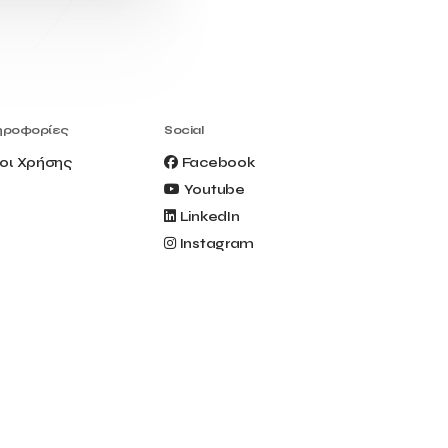
Civitel Akali Hotel
Clio Muse
Clio Muse Tours
Closing Ceremony
Contest
Contribution to the Upgrading of the
Greek Tourism Product
Creta Maris
Creta Palm
ηροφορίες
Social
Crete Golf Club
Crowd Dialog
οι Χρήσης
Facebook
Culture
Culture App
Youtube
Cynthia Harvey
Cyprus
LinkedIn
Del Sol Hotel & Spa
Deliverback
Instagram
Demokritos
Deputy Minister of Development and
Investments
Deputy Minister of Tourism
Diana Group Hotels
Douwe Egberts
Douwe Egberts/Foodrinco
EIF
ESA space solutions
EV Loader
Easy Drive
Elevate Greece
Endeavor Greece
Energy