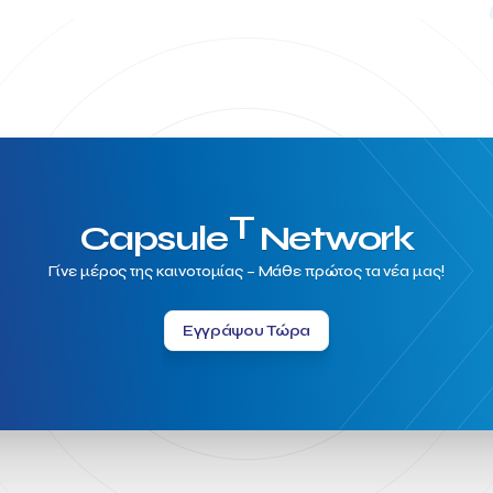
T
Capsule
Network
Γίνε μέρος της καινοτομίας – Μάθε πρώτος τα νέα μας!
Εγγράψου Τώρα