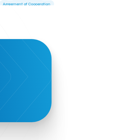
Agreement of Cooperation
Alba Business School
Alexandros Vassilikos
Alexis Komselis
Algomo
Amazon Go
Amazon Web Services
Amirandes Grecotel Boutique Resort
Angela Gerekou
Applications
Archimedes Center
Artificial Intelligence
Athens News Agency
Athens University of Economics &
Business
Best accelerator
Best incubator
Bizrupt
Booths 34-35
BoozeMeApp
Borrn
Boutique Hotel
Cactus Royal Spa & Resort Hotel.
Campsaround
Canaves Oia Suites
T
Candia Beer
Capsule
CaspuleT
Cellarhopping
Citathlon