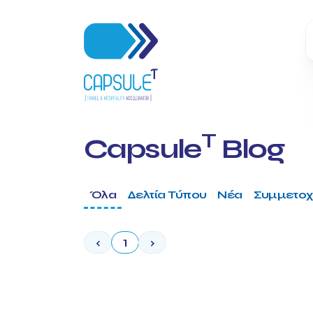
T
Capsule
Blog
Όλα
Δελτία Τύπου
Νέα
Συμμετοχ
‹
1
›