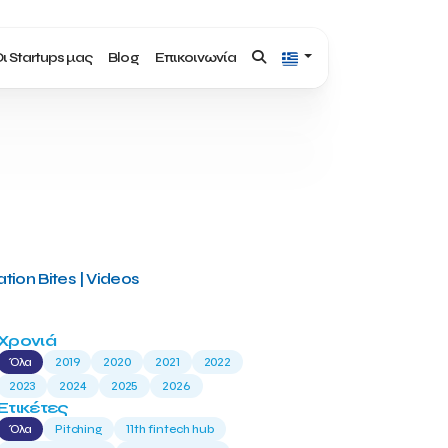
ι Startups μας
Blog
Επικοινωνία
tion Bites | Videos
Χρονιά
Όλα
2019
2020
2021
2022
2023
2024
2025
2026
Ετικέτες
Όλα
Pitching
11th fintech hub