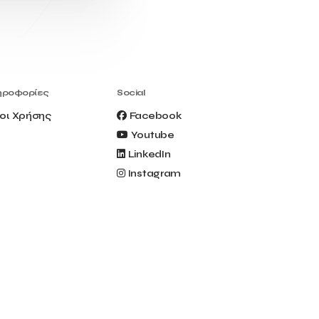
Civitel Akali Hotel
Clio Muse
Clio Muse Tours
Closing Ceremony
Contest
Contribution to the Upgrading of the
Greek Tourism Product
Creta Maris
Creta Palm
ηροφορίες
Social
Crete Golf Club
Crowd Dialog
οι Χρήσης
Facebook
Culture
Culture App
Youtube
Cynthia Harvey
Cyprus
LinkedIn
Del Sol Hotel & Spa
Deliverback
Instagram
Demokritos
Deputy Minister of Development and
Investments
Deputy Minister of Tourism
Diana Group Hotels
Douwe Egberts
Douwe Egberts/Foodrinco
EIF
ESA space solutions
EV Loader
Easy Drive
Elevate Greece
Endeavor Greece
Energy