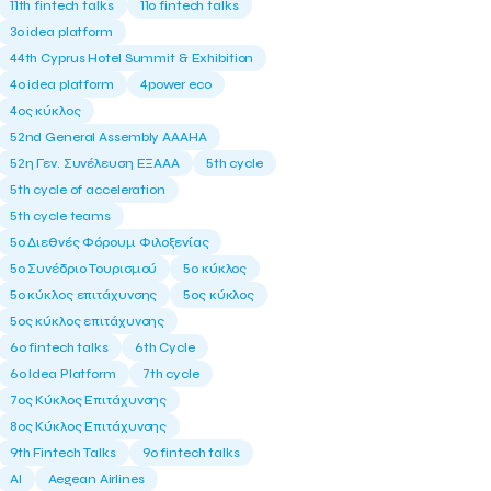
11th fintech talks
11ο fintech talks
3o idea platform
44th Cyprus Hotel Summit & Exhibition
4o idea platform
4power eco
4ος κύκλος
52nd General Assembly AAAHA
52η Γεν. Συνέλευση ΕΞΑΑΑ
5th cycle
5th cycle of acceleration
5th cycle teams
5ο Διεθνές Φόρουμ Φιλοξενίας
5ο Συνέδριο Τουρισμού
5ο κύκλος
5ο κύκλος επιτάχυνσης
5ος κύκλος
5ος κύκλος επιτάχυνσης
6o fintech talks
6th Cycle
6ο Idea Platform
7th cycle
7ος Κύκλος Επιτάχυνσης
8ος Κύκλος Επιτάχυνσης
9th Fintech Talks
9ο fintech talks
AI
Aegean Airlines