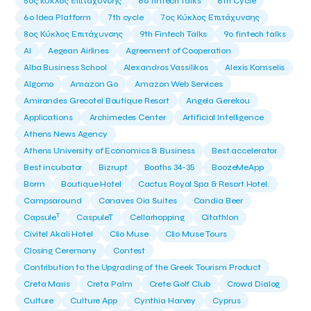
5ος κύκλος επιτάχυνσης
6o fintech talks
6th Cycle
6ο Idea Platform
7th cycle
7ος Κύκλος Επιτάχυνσης
8ος Κύκλος Επιτάχυνσης
9th Fintech Talks
9ο fintech talks
AI
Aegean Airlines
Agreement of Cooperation
Alba Business School
Alexandros Vassilikos
Alexis Komselis
Algomo
Amazon Go
Amazon Web Services
Amirandes Grecotel Boutique Resort
Angela Gerekou
Applications
Archimedes Center
Artificial Intelligence
Athens News Agency
Athens University of Economics & Business
Best accelerator
Best incubator
Bizrupt
Booths 34-35
BoozeMeApp
Borrn
Boutique Hotel
Cactus Royal Spa & Resort Hotel.
Campsaround
Canaves Oia Suites
Candia Beer
T
Capsule
CaspuleT
Cellarhopping
Citathlon
Civitel Akali Hotel
Clio Muse
Clio Muse Tours
Closing Ceremony
Contest
Contribution to the Upgrading of the Greek Tourism Product
Creta Maris
Creta Palm
Crete Golf Club
Crowd Dialog
Culture
Culture App
Cynthia Harvey
Cyprus