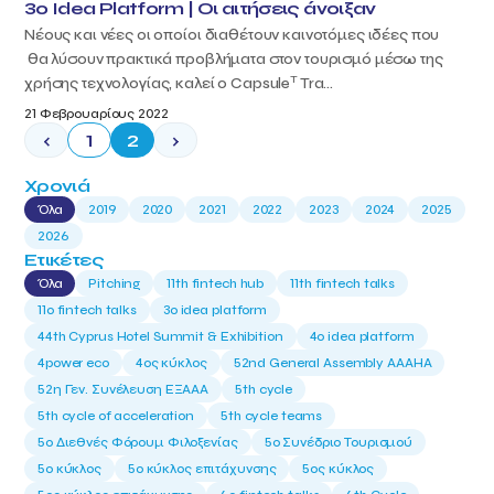
3ο Idea Platform | Οι αιτήσεις άνοιξαν
Νέους και νέες οι οποίοι διαθέτουν καινοτόμες ιδέες που
θα λύσουν πρακτικά προβλήματα στον τουρισμό μέσω της
T
χρήσης τεχνολογίας, καλεί ο Capsule
Tra...
21 Φεβρουαρίους 2022
‹
1
2
›
Χρονιά
Όλα
2019
2020
2021
2022
2023
2024
2025
2026
Ετικέτες
Όλα
Pitching
11th fintech hub
11th fintech talks
11ο fintech talks
3o idea platform
44th Cyprus Hotel Summit & Exhibition
4o idea platform
4power eco
4ος κύκλος
52nd General Assembly AAAHA
52η Γεν. Συνέλευση ΕΞΑΑΑ
5th cycle
5th cycle of acceleration
5th cycle teams
5ο Διεθνές Φόρουμ Φιλοξενίας
5ο Συνέδριο Τουρισμού
5ο κύκλος
5ο κύκλος επιτάχυνσης
5ος κύκλος