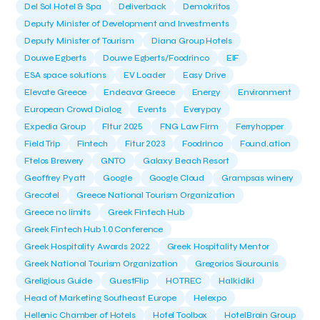
Del Sol Hotel & Spa
Deliverback
Demokritos
Deputy Minister of Development and Investments
Deputy Minister of Tourism
Diana Group Hotels
Douwe Egberts
Douwe Egberts/Foodrinco
EIF
ESA space solutions
EV Loader
Easy Drive
Elevate Greece
Endeavor Greece
Energy
Environment
European Crowd Dialog
Events
Everypay
Expedia Group
FItur 2025
FNG Law Firm
Ferryhopper
Field Trip
Fintech
Fitur 2023
Foodrinco
Found.ation
Ftelos Brewery
GNTO
Galaxy Beach Resort
Geoffrey Pyatt
Google
Google Cloud
Grampsas winery
Grecotel
Greece National Tourism Organization
Greece no limits
Greek Fintech Hub
Greek Fintech Hub 1.0 Conference
Greek Hospitality Awards 2022
Greek Hospitality Mentor
Greek National Tourism Organization
Gregorios Siourounis
Greligious Guide
GuestFlip
HOTREC
Halkidiki
Head of Marketing Southeast Europe
Helexpo
Hellenic Chamber of Hotels
Hotel Toolbox
HotelBrain Group