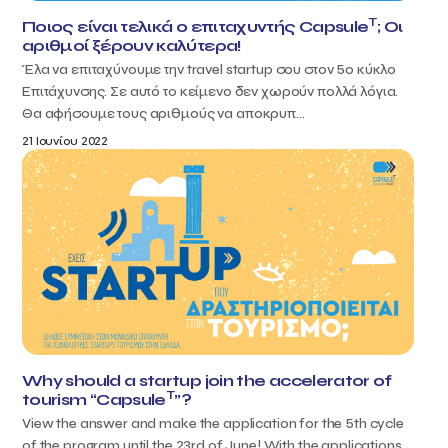
T
Ποιος είναι τελικά ο επιταχυντής Capsule
; Οι
αριθμοί ξέρουν καλύτερα!
Έλα να επιταχύνουμε την travel startup σου στον 5ο κύκλο
Επιτάχυνσης. Σε αυτό το κείμενο δεν χωρούν πολλά λόγια.
Θα αφήσουμε τους αριθμούς να αποκρυπ...
21 Ιουνίου 2022
Why should a startup join the accelerator of
T
tourism “Capsule
”?
View the answer and make the application for the 5th cycle
of the program until the 23rd of June! With the applications