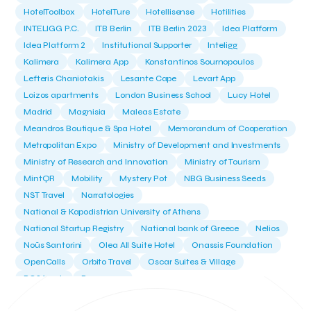
HotelToolbox
HotelTure
Hotellisense
Hotilities
INTELIGG P.C.
ITB Berlin
ITB Berlin 2023
Idea Platform
Idea Platform 2
Institutional Supporter
Inteligg
Kalimera
Kalimera App
Konstantinos Sournopoulos
Lefteris Chaniotakis
Lesante Cape
Levart App
Loizos apartments
London Business School
Lucy Hotel
Madrid
Magnisia
Maleas Estate
Meandros Boutique & Spa Hotel
Memorandum of Cooperation
Metropolitan Expo
Ministry of Development and Investments
Ministry of Research and Innovation
Ministry of Tourism
MintQR
Mobility
Mystery Pot
NBG Business Seeds
NST Travel
Narratologies
National & Kapodistrian University of Athens
National Startup Registry
National bank of Greece
Nelios
Noūs Santorini
Olea All Suite Hotel
Onassis Foundation
OpenCalls
Orbito Travel
Oscar Suites & Village
POS4work
Panorama
Panorama of Entrepreneurship and Career development