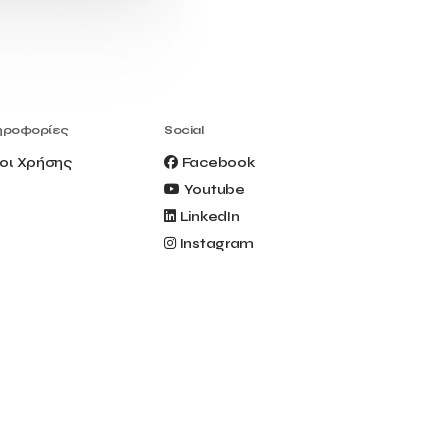
Civitel Akali Hotel
Clio Muse
Clio Muse Tours
Closing Ceremony
Contest
Contribution to the Upgrading of the
Greek Tourism Product
Creta Maris
Creta Palm
ηροφορίες
Social
Crete Golf Club
Crowd Dialog
οι Χρήσης
Facebook
Culture
Culture App
Youtube
Cynthia Harvey
Cyprus
LinkedIn
Del Sol Hotel & Spa
Deliverback
Instagram
Demokritos
Deputy Minister of Development and
Investments
Deputy Minister of Tourism
Diana Group Hotels
Douwe Egberts
Douwe Egberts/Foodrinco
EIF
ESA space solutions
EV Loader
Easy Drive
Elevate Greece
Endeavor Greece
Energy