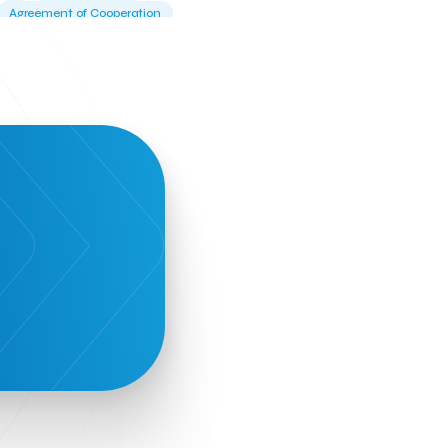
Agreement of Cooperation
Alba Business School
Alexandros Vassilikos
Alexis Komselis
Algomo
Amazon Go
Amazon Web Services
Amirandes Grecotel Boutique Resort
Angela Gerekou
Applications
Archimedes Center
Artificial Intelligence
Athens News Agency
Athens University of Economics &
Business
Best accelerator
Best incubator
Bizrupt
Booths 34-35
BoozeMeApp
Borrn
Boutique Hotel
Cactus Royal Spa & Resort Hotel.
Campsaround
Canaves Oia Suites
T
Candia Beer
Capsule
CaspuleT
Cellarhopping
Citathlon