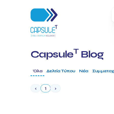
T
Capsule
Blog
Όλα
Δελτία Τύπου
Νέα
Συμμετοχ
‹
1
›