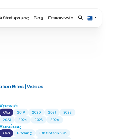
ι Startups μας
Blog
Επικοινωνία
tion Bites | Videos
Χρονιά
Όλα
2019
2020
2021
2022
2023
2024
2025
2026
Ετικέτες
Όλα
Pitching
11th fintech hub