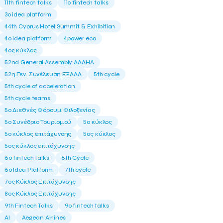
11th fintech talks
11ο fintech talks
3o idea platform
44th Cyprus Hotel Summit & Exhibition
4o idea platform
4power eco
4ος κύκλος
52nd General Assembly AAAHA
52η Γεν. Συνέλευση ΕΞΑΑΑ
5th cycle
5th cycle of acceleration
5th cycle teams
5ο Διεθνές Φόρουμ Φιλοξενίας
5ο Συνέδριο Τουρισμού
5ο κύκλος
5ο κύκλος επιτάχυνσης
5ος κύκλος
5ος κύκλος επιτάχυνσης
6o fintech talks
6th Cycle
6ο Idea Platform
7th cycle
7ος Κύκλος Επιτάχυνσης
8ος Κύκλος Επιτάχυνσης
9th Fintech Talks
9ο fintech talks
AI
Aegean Airlines