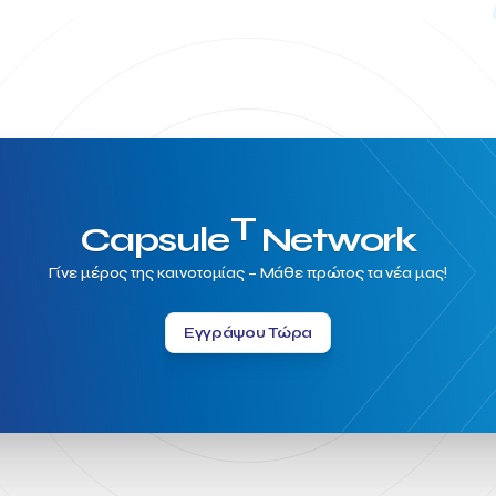
T
Capsule
Network
Γίνε μέρος της καινοτομίας – Μάθε πρώτος τα νέα μας!
Εγγράψου Τώρα