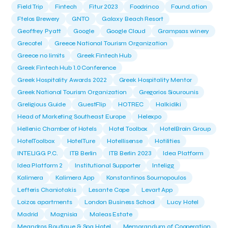
Field Trip
Fintech
Fitur 2023
Foodrinco
Found.ation
Ftelos Brewery
GNTO
Galaxy Beach Resort
Geoffrey Pyatt
Google
Google Cloud
Grampsas winery
Grecotel
Greece National Tourism Organization
Greece no limits
Greek Fintech Hub
Greek Fintech Hub 1.0 Conference
Greek Hospitality Awards 2022
Greek Hospitality Mentor
Greek National Tourism Organization
Gregorios Siourounis
Greligious Guide
GuestFlip
HOTREC
Halkidiki
Head of Marketing Southeast Europe
Helexpo
Hellenic Chamber of Hotels
Hotel Toolbox
HotelBrain Group
HotelToolbox
HotelTure
Hotellisense
Hotilities
INTELIGG P.C.
ITB Berlin
ITB Berlin 2023
Idea Platform
Idea Platform 2
Institutional Supporter
Inteligg
Kalimera
Kalimera App
Konstantinos Sournopoulos
Lefteris Chaniotakis
Lesante Cape
Levart App
Loizos apartments
London Business School
Lucy Hotel
Madrid
Magnisia
Maleas Estate
Meandros Boutique & Spa Hotel
Memorandum of Cooperation