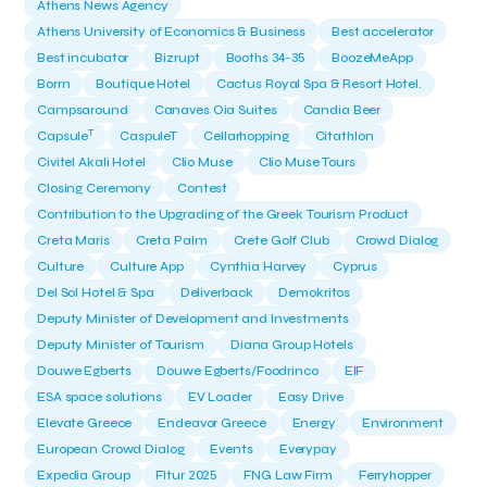
Athens News Agency
Athens University of Economics & Business
Best accelerator
Best incubator
Bizrupt
Booths 34-35
BoozeMeApp
Borrn
Boutique Hotel
Cactus Royal Spa & Resort Hotel.
Campsaround
Canaves Oia Suites
Candia Beer
T
Capsule
CaspuleT
Cellarhopping
Citathlon
Civitel Akali Hotel
Clio Muse
Clio Muse Tours
Closing Ceremony
Contest
Contribution to the Upgrading of the Greek Tourism Product
Creta Maris
Creta Palm
Crete Golf Club
Crowd Dialog
Culture
Culture App
Cynthia Harvey
Cyprus
Del Sol Hotel & Spa
Deliverback
Demokritos
Deputy Minister of Development and Investments
Deputy Minister of Tourism
Diana Group Hotels
Douwe Egberts
Douwe Egberts/Foodrinco
EIF
ESA space solutions
EV Loader
Easy Drive
Elevate Greece
Endeavor Greece
Energy
Environment
European Crowd Dialog
Events
Everypay
Expedia Group
FItur 2025
FNG Law Firm
Ferryhopper