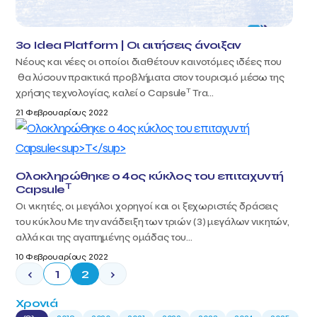
3ο Idea Platform | Οι αιτήσεις άνοιξαν
Νέους και νέες οι οποίοι διαθέτουν καινοτόμες ιδέες που
θα λύσουν πρακτικά προβλήματα στον τουρισμό μέσω της
T
χρήσης τεχνολογίας, καλεί ο Capsule
Tra...
21 Φεβρουαρίους 2022
Ολοκληρώθηκε ο 4ος κύκλος του επιταχυντή
T
Capsule
Οι νικητές, οι μεγάλοι χορηγοί και οι ξεχωριστές δράσεις
του κύκλου Με την ανάδειξη των τριών (3) μεγάλων νικητών,
αλλά και της αγαπημένης ομάδας του...
10 Φεβρουαρίους 2022
‹
1
2
›
Χρονιά