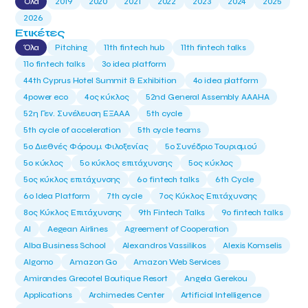
Όλα
2019
2020
2021
2022
2023
2024
2025
2026
Ετικέτες
Όλα
Pitching
11th fintech hub
11th fintech talks
11ο fintech talks
3o idea platform
44th Cyprus Hotel Summit & Exhibition
4o idea platform
4power eco
4ος κύκλος
52nd General Assembly AAAHA
52η Γεν. Συνέλευση ΕΞΑΑΑ
5th cycle
5th cycle of acceleration
5th cycle teams
5ο Διεθνές Φόρουμ Φιλοξενίας
5ο Συνέδριο Τουρισμού
5ο κύκλος
5ο κύκλος επιτάχυνσης
5ος κύκλος
5ος κύκλος επιτάχυνσης
6o fintech talks
6th Cycle
6ο Idea Platform
7th cycle
7ος Κύκλος Επιτάχυνσης
8ος Κύκλος Επιτάχυνσης
9th Fintech Talks
9ο fintech talks
AI
Aegean Airlines
Agreement of Cooperation
Alba Business School
Alexandros Vassilikos
Alexis Komselis
Algomo
Amazon Go
Amazon Web Services
Amirandes Grecotel Boutique Resort
Angela Gerekou
Applications
Archimedes Center
Artificial Intelligence