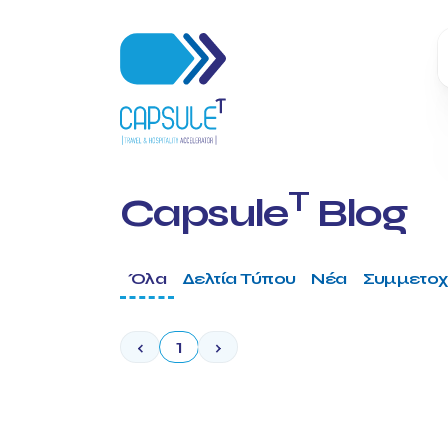
T
Capsule
Blog
Όλα
Δελτία Τύπου
Νέα
Συμμετοχ
‹
1
›