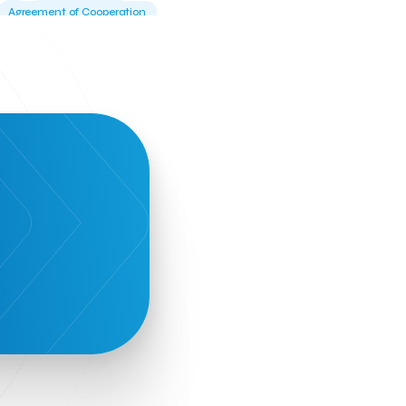
Agreement of Cooperation
Alba Business School
Alexandros Vassilikos
Alexis Komselis
Algomo
Amazon Go
Amazon Web Services
Amirandes Grecotel Boutique Resort
Angela Gerekou
Applications
Archimedes Center
Artificial Intelligence
Athens News Agency
Athens University of Economics &
Business
Best accelerator
Best incubator
Bizrupt
Booths 34-35
BoozeMeApp
Borrn
Boutique Hotel
Cactus Royal Spa & Resort Hotel.
Campsaround
Canaves Oia Suites
T
Candia Beer
Capsule
CaspuleT
Cellarhopping
Citathlon