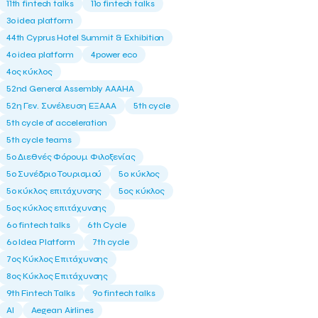
11th fintech talks
11ο fintech talks
3o idea platform
44th Cyprus Hotel Summit & Exhibition
4o idea platform
4power eco
4ος κύκλος
52nd General Assembly AAAHA
52η Γεν. Συνέλευση ΕΞΑΑΑ
5th cycle
5th cycle of acceleration
5th cycle teams
5ο Διεθνές Φόρουμ Φιλοξενίας
5ο Συνέδριο Τουρισμού
5ο κύκλος
5ο κύκλος επιτάχυνσης
5ος κύκλος
5ος κύκλος επιτάχυνσης
6o fintech talks
6th Cycle
6ο Idea Platform
7th cycle
7ος Κύκλος Επιτάχυνσης
8ος Κύκλος Επιτάχυνσης
9th Fintech Talks
9ο fintech talks
AI
Aegean Airlines