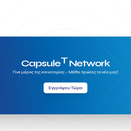
T
Capsule
Network
Γίνε μέρος της καινοτομίας – Μάθε πρώτος τα νέα μας!
Εγγράψου Τώρα