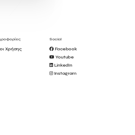
Civitel Akali Hotel
Clio Muse
Clio Muse Tours
Closing Ceremony
Contest
Contribution to the Upgrading of the
Greek Tourism Product
Creta Maris
Creta Palm
ηροφορίες
Social
Crete Golf Club
Crowd Dialog
οι Χρήσης
Facebook
Culture
Culture App
Youtube
Cynthia Harvey
Cyprus
LinkedIn
Del Sol Hotel & Spa
Deliverback
Instagram
Demokritos
Deputy Minister of Development and
Investments
Deputy Minister of Tourism
Diana Group Hotels
Douwe Egberts
Douwe Egberts/Foodrinco
EIF
ESA space solutions
EV Loader
Easy Drive
Elevate Greece
Endeavor Greece
Energy