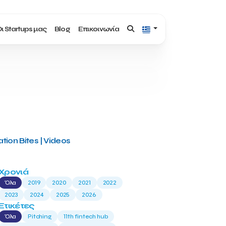
ι Startups μας
Blog
Επικοινωνία
tion Bites | Videos
Χρονιά
Όλα
2019
2020
2021
2022
2023
2024
2025
2026
Ετικέτες
Όλα
Pitching
11th fintech hub