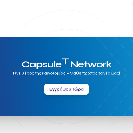
T
Capsule
Network
Γίνε μέρος της καινοτομίας – Μάθε πρώτος τα νέα μας!
Εγγράψου Τώρα