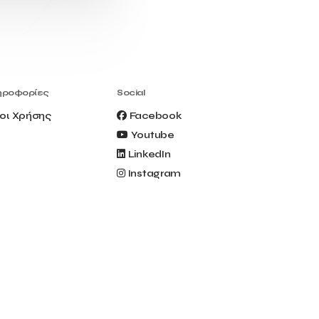
Civitel Akali Hotel
Clio Muse
Clio Muse Tours
Closing Ceremony
Contest
Contribution to the Upgrading of the
Greek Tourism Product
Creta Maris
Creta Palm
ηροφορίες
Social
Crete Golf Club
Crowd Dialog
οι Χρήσης
Facebook
Culture
Culture App
Youtube
Cynthia Harvey
Cyprus
LinkedIn
Del Sol Hotel & Spa
Deliverback
Instagram
Demokritos
Deputy Minister of Development and
Investments
Deputy Minister of Tourism
Diana Group Hotels
Douwe Egberts
Douwe Egberts/Foodrinco
EIF
ESA space solutions
EV Loader
Easy Drive
Elevate Greece
Endeavor Greece
Energy