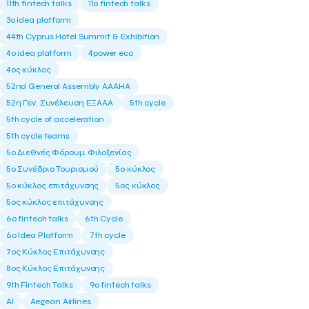
11th fintech talks
11ο fintech talks
3o idea platform
44th Cyprus Hotel Summit & Exhibition
4o idea platform
4power eco
4ος κύκλος
52nd General Assembly AAAHA
52η Γεν. Συνέλευση ΕΞΑΑΑ
5th cycle
5th cycle of acceleration
5th cycle teams
5ο Διεθνές Φόρουμ Φιλοξενίας
5ο Συνέδριο Τουρισμού
5ο κύκλος
5ο κύκλος επιτάχυνσης
5ος κύκλος
5ος κύκλος επιτάχυνσης
6o fintech talks
6th Cycle
6ο Idea Platform
7th cycle
7ος Κύκλος Επιτάχυνσης
8ος Κύκλος Επιτάχυνσης
9th Fintech Talks
9ο fintech talks
AI
Aegean Airlines