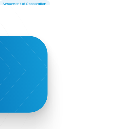
Agreement of Cooperation
Alba Business School
Alexandros Vassilikos
Alexis Komselis
Algomo
Amazon Go
Amazon Web Services
Amirandes Grecotel Boutique Resort
Angela Gerekou
Applications
Archimedes Center
Artificial Intelligence
Athens News Agency
Athens University of Economics &
Business
Best accelerator
Best incubator
Bizrupt
Booths 34-35
BoozeMeApp
Borrn
Boutique Hotel
Cactus Royal Spa & Resort Hotel.
Campsaround
Canaves Oia Suites
T
Candia Beer
Capsule
CaspuleT
Cellarhopping
Citathlon