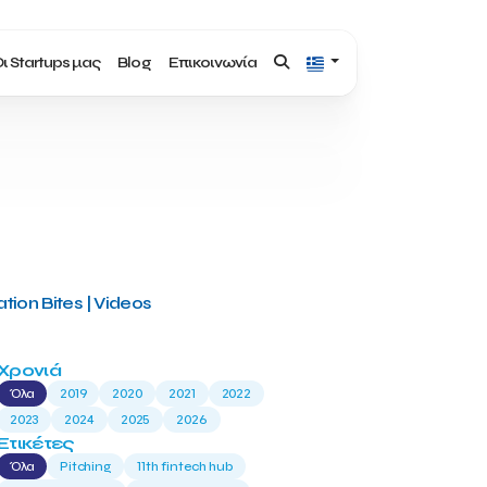
ι Startups μας
Blog
Επικοινωνία
tion Bites | Videos
Χρονιά
Όλα
2019
2020
2021
2022
2023
2024
2025
2026
Ετικέτες
Όλα
Pitching
11th fintech hub