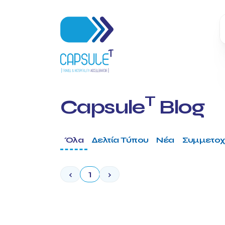
T
Capsule
Blog
Όλα
Δελτία Τύπου
Νέα
Συμμετοχ
‹
1
›