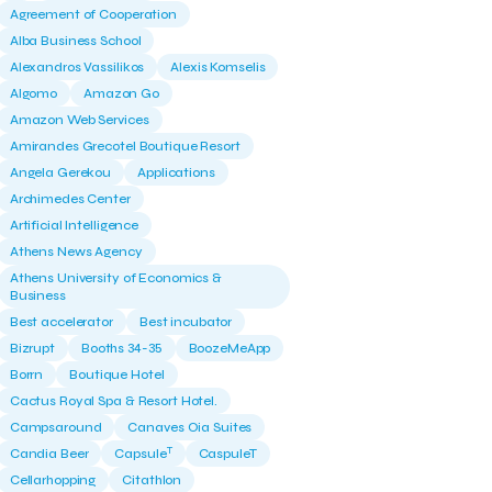
Agreement of Cooperation
Alba Business School
Alexandros Vassilikos
Alexis Komselis
Algomo
Amazon Go
Amazon Web Services
Amirandes Grecotel Boutique Resort
Angela Gerekou
Applications
Archimedes Center
Artificial Intelligence
Athens News Agency
Athens University of Economics &
Business
Best accelerator
Best incubator
Bizrupt
Booths 34-35
BoozeMeApp
Borrn
Boutique Hotel
Cactus Royal Spa & Resort Hotel.
Campsaround
Canaves Oia Suites
T
Candia Beer
Capsule
CaspuleT
Cellarhopping
Citathlon