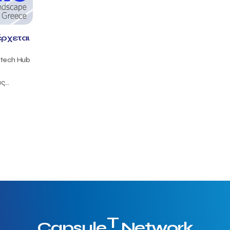
έρχεται
ntech Hub
...
T
Capsule
Network