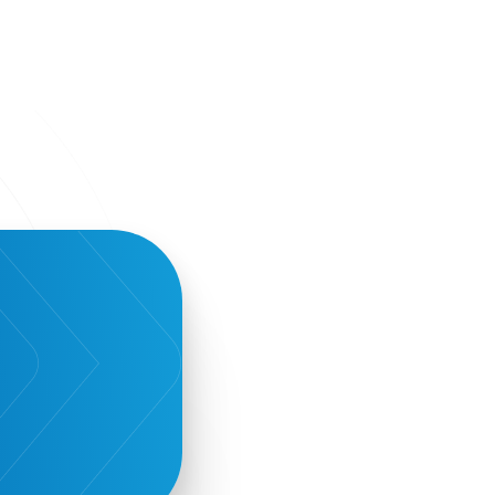
Civitel Akali Hotel
Clio Muse
Clio Muse Tours
Closing Ceremony
Contest
Contribution to the Upgrading of the
Greek Tourism Product
Creta Maris
Creta Palm
Crete Golf Club
Crowd Dialog
Culture
Culture App
Cynthia Harvey
Cyprus
Del Sol Hotel & Spa
Deliverback
Demokritos
Deputy Minister of Development and
Investments
Deputy Minister of Tourism
Diana Group Hotels
Douwe Egberts
Douwe Egberts/Foodrinco
EIF
ESA space solutions
EV Loader
Easy Drive
Elevate Greece
Endeavor Greece
Energy