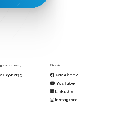
Environment
European Crowd Dialog
Events
Everypay
Expedia Group
FItur 2025
FNG Law Firm
Ferryhopper
Field Trip
Fintech
Fitur 2023
Foodrinco
Found.ation
Ftelos Brewery
GNTO
Galaxy Beach Resort
Geoffrey Pyatt
Google
Google Cloud
Grampsas winery
Grecotel
ηροφορίες
Social
Greece National Tourism Organization
οι Χρήσης
Facebook
Greece no limits
Greek Fintech Hub
Greek Fintech Hub 1.0 Conference
Youtube
Greek Hospitality Awards 2022
LinkedIn
Greek Hospitality Mentor
Instagram
Greek National Tourism Organization
Gregorios Siourounis
Greligious Guide
GuestFlip
HOTREC
Halkidiki
Head of Marketing Southeast Europe
Helexpo
Hellenic Chamber of Hotels