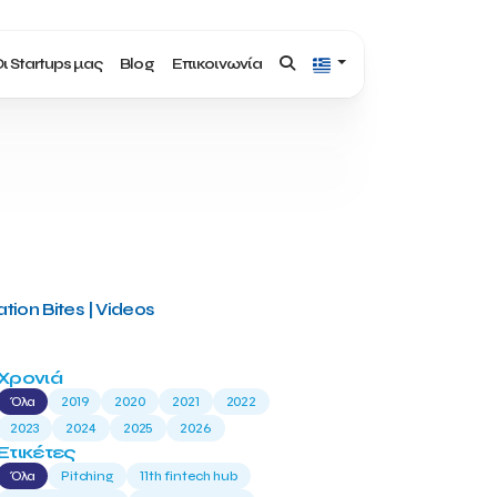
ι Startups μας
Blog
Επικοινωνία
tion Bites | Videos
Χρονιά
Όλα
2019
2020
2021
2022
2023
2024
2025
2026
Ετικέτες
Όλα
Pitching
11th fintech hub