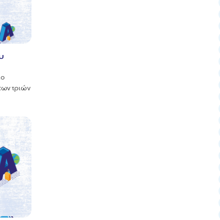
υ
ιο
των τριών