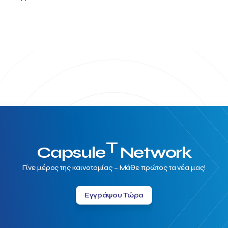
T
Capsule
Network
Γίνε μέρος της καινοτομίας – Μάθε πρώτος τα νέα μας!
Εγγράψου Τώρα