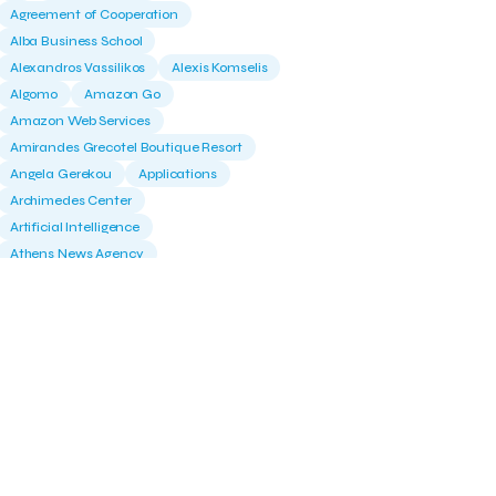
Agreement of Cooperation
Alba Business School
Alexandros Vassilikos
Alexis Komselis
Algomo
Amazon Go
Amazon Web Services
Amirandes Grecotel Boutique Resort
Angela Gerekou
Applications
Archimedes Center
Artificial Intelligence
Athens News Agency
Athens University of Economics &
Business
Best accelerator
Best incubator
Bizrupt
Booths 34-35
BoozeMeApp
Borrn
Boutique Hotel
Cactus Royal Spa & Resort Hotel.
Campsaround
Canaves Oia Suites
T
Candia Beer
Capsule
CaspuleT
Cellarhopping
Citathlon