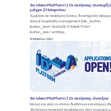
3ο Idea Platform | Οι αιτήσεις συνεχίζο
μέχρι 21 Μαρτίου
Έμφαση σε αειφόρες λύσεις, διαστημικές εφαρμ
data & hospitality management [tek_button
button_text="ΔΗΛΩΣΕ ΣΥΜΜΕΤΟΧΗ"
button_link="url:https...
10 Μαρτίου 2022
3ο Idea Platform | Οι αιτήσεις άνοιξαν
Νέους και νέες οι οποίοι διαθέτουν καινοτόμες ι
θα λύσουν πρακτικά προβλήματα στον τουρισμό 