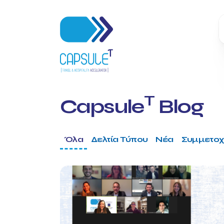
T
Capsule
Blog
Όλα
Δελτία Τύπου
Νέα
Συμμετοχ