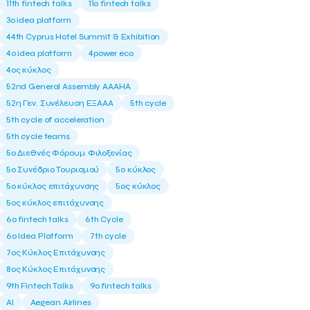
11th fintech talks
11ο fintech talks
3o idea platform
44th Cyprus Hotel Summit & Exhibition
4o idea platform
4power eco
4ος κύκλος
52nd General Assembly AAAHA
52η Γεν. Συνέλευση ΕΞΑΑΑ
5th cycle
5th cycle of acceleration
5th cycle teams
5ο Διεθνές Φόρουμ Φιλοξενίας
5ο Συνέδριο Τουρισμού
5ο κύκλος
5ο κύκλος επιτάχυνσης
5ος κύκλος
5ος κύκλος επιτάχυνσης
6o fintech talks
6th Cycle
6ο Idea Platform
7th cycle
7ος Κύκλος Επιτάχυνσης
8ος Κύκλος Επιτάχυνσης
9th Fintech Talks
9ο fintech talks
AI
Aegean Airlines