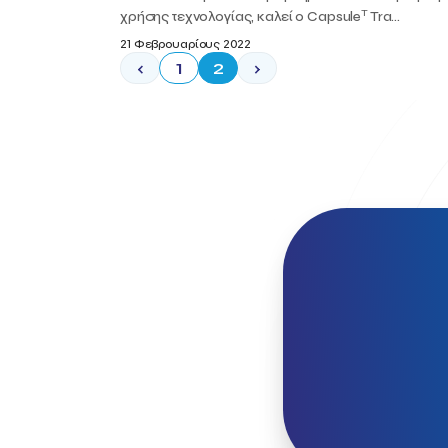
T
χρήσης τεχνολογίας, καλεί ο Capsule
Tra...
21 Φεβρουαρίους 2022
‹
1
2
›