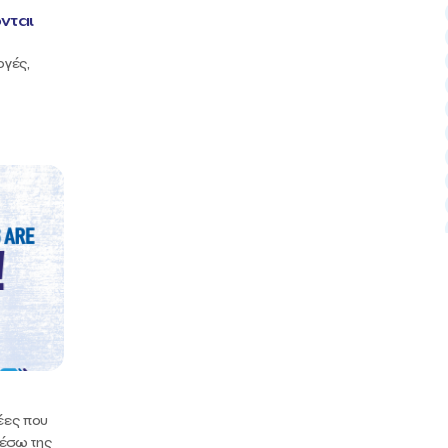
νται
ογές,
δέες που
μέσω της