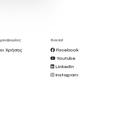
Civitel Akali Hotel
Clio Muse
Clio Muse Tours
Closing Ceremony
Contest
Contribution to the Upgrading of the
Greek Tourism Product
Creta Maris
Creta Palm
ηροφορίες
Social
Crete Golf Club
Crowd Dialog
οι Χρήσης
Facebook
Culture
Culture App
Youtube
Cynthia Harvey
Cyprus
LinkedIn
Del Sol Hotel & Spa
Deliverback
Instagram
Demokritos
Deputy Minister of Development and
Investments
Deputy Minister of Tourism
Diana Group Hotels
Douwe Egberts
Douwe Egberts/Foodrinco
EIF
ESA space solutions
EV Loader
Easy Drive
Elevate Greece
Endeavor Greece
Energy