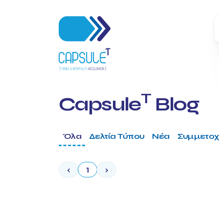
T
Capsule
Blog
Όλα
Δελτία Τύπου
Νέα
Συμμετοχ
‹
1
›