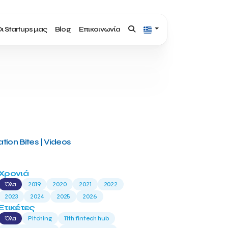
ι Startups μας
Blog
Επικοινωνία
tion Bites | Videos
Χρονιά
Όλα
2019
2020
2021
2022
2023
2024
2025
2026
Ετικέτες
Όλα
Pitching
11th fintech hub