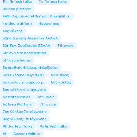
11th fintech talks
11ο fintech talks
3o idea platform
44th Cyprus Hotel Summit & Exhibition
4o idea platform
4power eco
4ος κύκλος
52nd General Assembly AAAHA
52η Γεν. Συνέλευση ΕΞΑΑΑ
5th cycle
5th cycle of acceleration
5th cycle teams
5ο Διεθνές Φόρουμ Φιλοξενίας
5ο Συνέδριο Τουρισμού
5ο κύκλος
5ο κύκλος επιτάχυνσης
5ος κύκλος
5ος κύκλος επιτάχυνσης
6o fintech talks
6th Cycle
6ο Idea Platform
7th cycle
7ος Κύκλος Επιτάχυνσης
8ος Κύκλος Επιτάχυνσης
9th Fintech Talks
9ο fintech talks
AI
Aegean Airlines