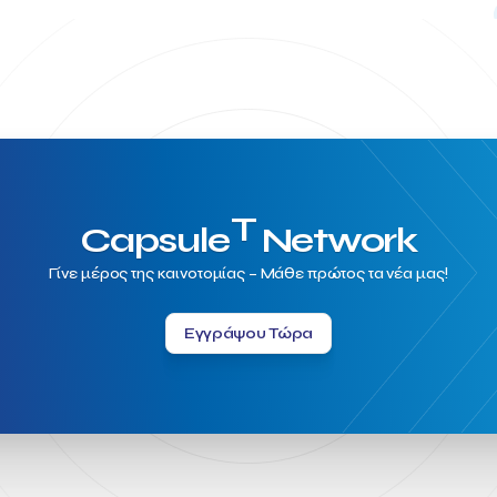
T
Capsule
Network
Γίνε μέρος της καινοτομίας – Μάθε πρώτος τα νέα μας!
Εγγράψου Τώρα