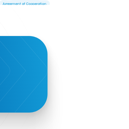
Agreement of Cooperation
Alba Business School
Alexandros Vassilikos
Alexis Komselis
Algomo
Amazon Go
Amazon Web Services
Amirandes Grecotel Boutique Resort
Angela Gerekou
Applications
Archimedes Center
Artificial Intelligence
Athens News Agency
Athens University of Economics &
Business
Best accelerator
Best incubator
Bizrupt
Booths 34-35
BoozeMeApp
Borrn
Boutique Hotel
Cactus Royal Spa & Resort Hotel.
Campsaround
Canaves Oia Suites
T
Candia Beer
Capsule
CaspuleT
Cellarhopping
Citathlon