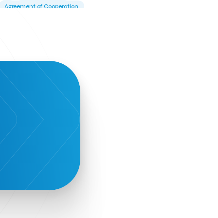
Agreement of Cooperation
Alba Business School
Alexandros Vassilikos
Alexis Komselis
Algomo
Amazon Go
Amazon Web Services
Amirandes Grecotel Boutique Resort
Angela Gerekou
Applications
Archimedes Center
Artificial Intelligence
Athens News Agency
Athens University of Economics &
Business
Best accelerator
Best incubator
Bizrupt
Booths 34-35
BoozeMeApp
Borrn
Boutique Hotel
Cactus Royal Spa & Resort Hotel.
Campsaround
Canaves Oia Suites
T
Candia Beer
Capsule
CaspuleT
Cellarhopping
Citathlon