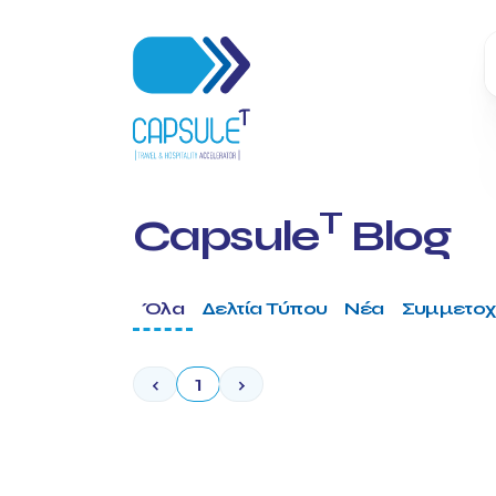
T
Capsule
Blog
Όλα
Δελτία Τύπου
Νέα
Συμμετοχ
‹
1
›