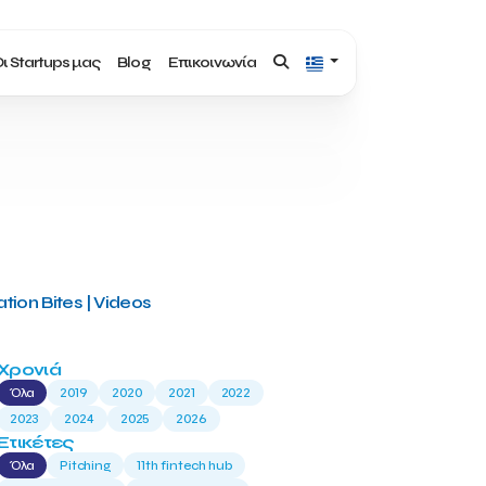
ι Startups μας
Blog
Επικοινωνία
tion Bites | Videos
Χρονιά
Όλα
2019
2020
2021
2022
2023
2024
2025
2026
Ετικέτες
Όλα
Pitching
11th fintech hub