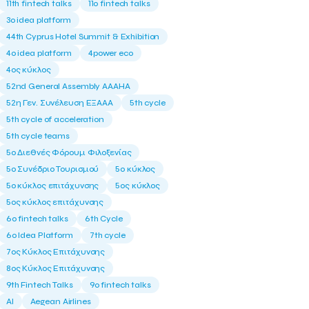
11th fintech talks
11ο fintech talks
3o idea platform
44th Cyprus Hotel Summit & Exhibition
4o idea platform
4power eco
4ος κύκλος
52nd General Assembly AAAHA
52η Γεν. Συνέλευση ΕΞΑΑΑ
5th cycle
5th cycle of acceleration
5th cycle teams
5ο Διεθνές Φόρουμ Φιλοξενίας
5ο Συνέδριο Τουρισμού
5ο κύκλος
5ο κύκλος επιτάχυνσης
5ος κύκλος
5ος κύκλος επιτάχυνσης
6o fintech talks
6th Cycle
6ο Idea Platform
7th cycle
7ος Κύκλος Επιτάχυνσης
8ος Κύκλος Επιτάχυνσης
9th Fintech Talks
9ο fintech talks
AI
Aegean Airlines