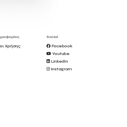
Civitel Akali Hotel
Clio Muse
Clio Muse Tours
Closing Ceremony
Contest
Contribution to the Upgrading of the
Greek Tourism Product
Creta Maris
Creta Palm
ηροφορίες
Social
Crete Golf Club
Crowd Dialog
οι Χρήσης
Facebook
Culture
Culture App
Youtube
Cynthia Harvey
Cyprus
LinkedIn
Del Sol Hotel & Spa
Deliverback
Instagram
Demokritos
Deputy Minister of Development and
Investments
Deputy Minister of Tourism
Diana Group Hotels
Douwe Egberts
Douwe Egberts/Foodrinco
EIF
ESA space solutions
EV Loader
Easy Drive
Elevate Greece
Endeavor Greece
Energy