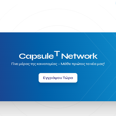
T
Capsule
Network
Γίνε μέρος της καινοτομίας – Μάθε πρώτος τα νέα μας!
Εγγράψου Τώρα