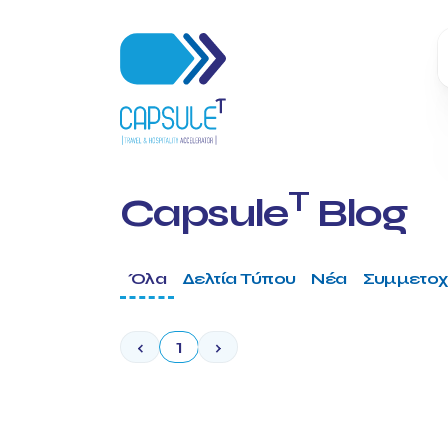
T
Capsule
Blog
Όλα
Δελτία Τύπου
Νέα
Συμμετοχ
‹
1
›