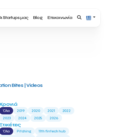
ι Startups μας
Blog
Επικοινωνία
tion Bites | Videos
Χρονιά
Όλα
2019
2020
2021
2022
2023
2024
2025
2026
Ετικέτες
Όλα
Pitching
11th fintech hub