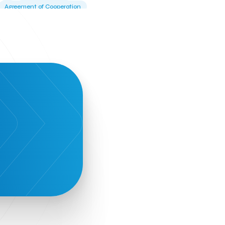
Agreement of Cooperation
Alba Business School
Alexandros Vassilikos
Alexis Komselis
Algomo
Amazon Go
Amazon Web Services
Amirandes Grecotel Boutique Resort
Angela Gerekou
Applications
Archimedes Center
Artificial Intelligence
Athens News Agency
Athens University of Economics &
Business
Best accelerator
Best incubator
Bizrupt
Booths 34-35
BoozeMeApp
Borrn
Boutique Hotel
Cactus Royal Spa & Resort Hotel.
Campsaround
Canaves Oia Suites
T
Candia Beer
Capsule
CaspuleT
Cellarhopping
Citathlon