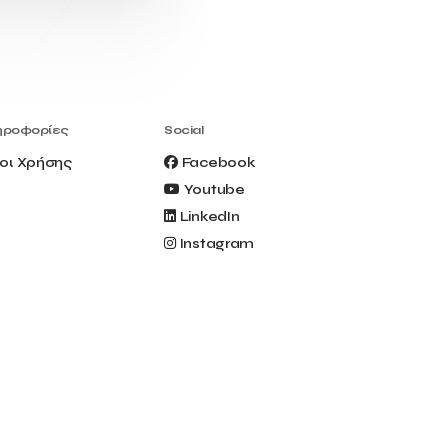
Civitel Akali Hotel
Clio Muse
Clio Muse Tours
Closing Ceremony
Contest
Contribution to the Upgrading of the
Greek Tourism Product
Creta Maris
Creta Palm
ηροφορίες
Social
Crete Golf Club
Crowd Dialog
οι Χρήσης
Facebook
Culture
Culture App
Youtube
Cynthia Harvey
Cyprus
LinkedIn
Del Sol Hotel & Spa
Deliverback
Instagram
Demokritos
Deputy Minister of Development and
Investments
Deputy Minister of Tourism
Diana Group Hotels
Douwe Egberts
Douwe Egberts/Foodrinco
EIF
ESA space solutions
EV Loader
Easy Drive
Elevate Greece
Endeavor Greece
Energy