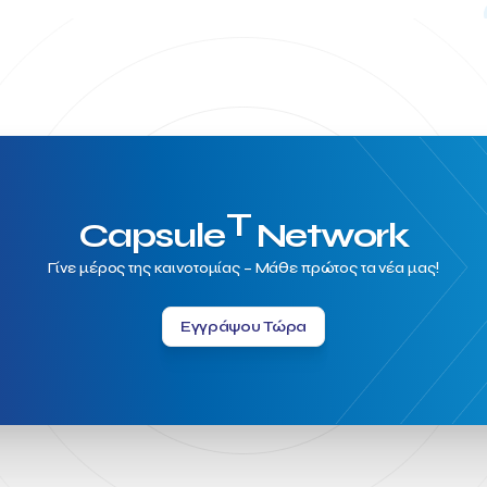
T
Capsule
Network
Γίνε μέρος της καινοτομίας – Μάθε πρώτος τα νέα μας!
Εγγράψου Τώρα