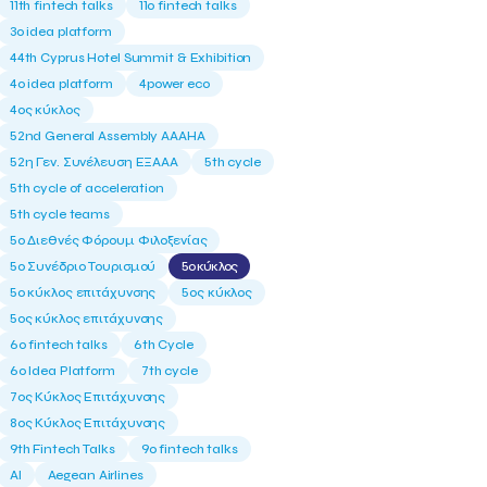
11th fintech talks
11ο fintech talks
3o idea platform
44th Cyprus Hotel Summit & Exhibition
4o idea platform
4power eco
4ος κύκλος
52nd General Assembly AAAHA
52η Γεν. Συνέλευση ΕΞΑΑΑ
5th cycle
5th cycle of acceleration
5th cycle teams
5ο Διεθνές Φόρουμ Φιλοξενίας
5ο Συνέδριο Τουρισμού
5ο κύκλος
5ο κύκλος επιτάχυνσης
5ος κύκλος
5ος κύκλος επιτάχυνσης
6o fintech talks
6th Cycle
6ο Idea Platform
7th cycle
7ος Κύκλος Επιτάχυνσης
8ος Κύκλος Επιτάχυνσης
9th Fintech Talks
9ο fintech talks
AI
Aegean Airlines