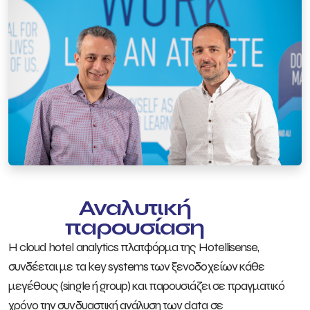
Αναλυτική
παρουσίαση
Η cloud hotel analytics πλατφόρμα της Hotellisense,
συνδέεται με τα key systems των ξενοδοχείων κάθε
μεγέθους (single ή group) και παρουσιάζει σε πραγματικό
χρόνο την συνδυαστική ανάλυση των data σε