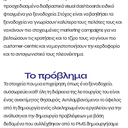
προσχεδιασμένα διαδραστικά visual dashboards ειδικά
φτιαγμένα για ξενοδοχεία. Στόχος είναι να βοηθήσει τα
ξενοδοχεία να ‘γνωρίσουν’ καλύτερα τους πελάτες τους και
να κάνουν πιο στοχευμένες marketing campaigns για να
βελτιώσουν τις κρατήσεις και το τζίρο τους, να γίνουν πιο
customer-centric και να μεγιστοποιήσουν την κερδοφορία
και το ανταγωνιστικό τους πλεονέκτημα.
Το πρόβλημα
Τα στοιχεία που μια επιχείρηση, όπως ένα ξενοδοχείο,
συσσωρεύει καθ’ όλη τη διάρκεια της λειτουργίας του είναι
ένας ανεκτίμητος θησαυρός. Αντιλαμβανόμενοι το όφελος
από τη δημιουργία ενός ολοκληρωμένου εργαλείου για την
ανάλυση και την δημιουργία προβλέψεων με βάση
δεδομένα που συλλέχθηκαν από το PMS δημιουργήσαμε