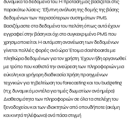
δυναμικά τα δεδομένα του. Η πρόταση μας βασίζεται στις
παρακάτω λύσεις: Έξυπνη ανάλυση της δομής της βάσης
δεδομένων των περισσότερων συστημάτων PMS.
Βασιζόμαστε στα δεδομένα του πελάτη όπως αυτά έχουν
εγγραφεί στην βάση και όχι στο συγκεκριμένο PMS που
χρησιμοποιείται. Η αυτόματη ανανέωση των δεδομένων
γίνεται πολλές φορές ανά ώρα Έτοιμα dashboards με
πληθώρα δεδομένων για τον χρήστη. Έχουν ήδη οργανωθεί
με τρόπο που καθιστά την ανεύρεση των πληροφοριών μια
εύκολη και γρήγορη διαδικασία Χρήση προηγμένων
τεχνικών για τη βελτίωση του forecasting και του budgeting
(π.χ. δυναμικά μοντέλα για τιμές δωματίων ανά ημέρα)
Διαθεσιμότητα των πληροφοριών σε όλα τα στελέχη του
ξενοδοχείου και των ιδιοκτητών από οπουδήποτε (ακόμη
και κινητά τηλέφωνα) ανά πάσα στιγμή